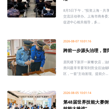
8月5日下午，“投资上海・共
交流活动举办。上海市商务委
促进中心相关领导，多...
2026-08-07 10:01:16
跨前一步源头治理，普
居民楼下新开一家餐饮店，油
类问题常常要等到营业后油烟
区，一套“主动发现、提前介...
2026-08-05 10:01:14
第48届世界技能大赛倒
技能大挑战”