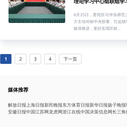
理论学习中心组联组学
6月25日，普陀区与华东师
方主动对标中央部署、扛起校
纵深推进，更好实现区校...
1
2
3
4
下一页
媒体推荐
解放日报
上海日报
新民晚报
东方体育日报
新华日报
扬子晚报
安徽日报
中国江苏网
龙虎网
浙江在线
中国决策信息网
长三角