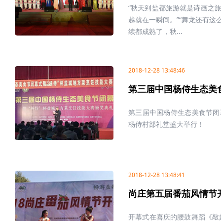
“秋天到盐都旅游就是诗画之旅
越就在一瞬间。”“舞龙还有这
续都成熟了，秋...
2018-12-28 13:48:46
第三届中国杨侍生态美
第三届中国杨侍生态美食节闭
杨侍村部礼堂盛大举行！
2018-12-28 13:48:41
尚庄第五届番茄风情节
开幕式在喜庆的腰鼓舞蹈《敲