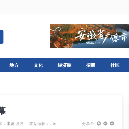
地方
文化
经济圈
招商
社区
幕
者：张妍 张强
本站编辑：citer
分享至