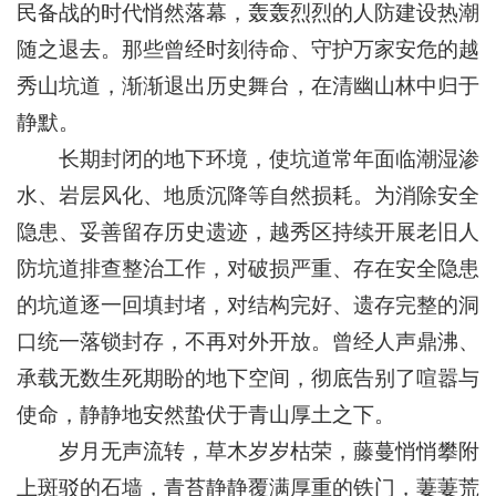
民备战的时代悄然落幕，轰轰烈烈的人防建设热潮
随之退去。那些曾经时刻待命、守护万家安危的越
秀山坑道，渐渐退出历史舞台，在清幽山林中归于
静默。
长期封闭的地下环境，使坑道常年面临潮湿渗
水、岩层风化、地质沉降等自然损耗。为消除安全
隐患、妥善留存历史遗迹，越秀区持续开展老旧人
防坑道排查整治工作，对破损严重、存在安全隐患
的坑道逐一回填封堵，对结构完好、遗存完整的洞
口统一落锁封存，不再对外开放。曾经人声鼎沸、
承载无数生死期盼的地下空间，彻底告别了喧嚣与
使命，静静地安然蛰伏于青山厚土之下。
岁月无声流转，草木岁岁枯荣，藤蔓悄悄攀附
上斑驳的石墙，青苔静静覆满厚重的铁门，萋萋荒