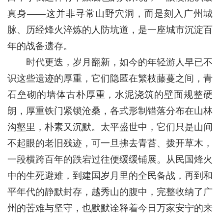
真身——这并非寻常山野穴洞，而是刻入广州城
脉、历经烽火淬炼的人防坑道，是一座城市沉淀百
年的战备遗存。
时代更迭，岁月翻新，如今的年轻游人早已不
识这些遗迹的厚重，它们隐匿在繁枝藤蔓之间，青
石垒砌的墙体古朴厚重，水泥浇筑的壁面规整硬
朗，厚重铁门紧锁沧桑，各式形制错落分布在山林
沟壑里，朴素又沉默。太平盛世中，它们只是山间
不起眼的老旧残迹，可一旦拂去青苔、拨开草木，
一段横跨百年的跌宕过往便缓缓铺展。从民国烽火
中的生死避难，到建国岁月里的全民备战，再到和
平年代的静默封存，越秀山的腹中，完整收纳了广
州的苦难与坚守，也默默诠释着今日万家安宁的来