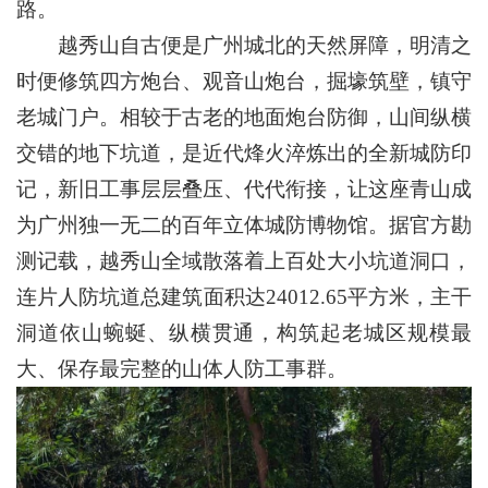
路。
越秀山自古便是广州城北的天然屏障，明清之
时便修筑四方炮台、观音山炮台，掘壕筑壁，镇守
老城门户。相较于古老的地面炮台防御，山间纵横
交错的地下坑道，是近代烽火淬炼出的全新城防印
记，新旧工事层层叠压、代代衔接，让这座青山成
为广州独一无二的百年立体城防博物馆。据官方勘
测记载，越秀山全域散落着上百处大小坑道洞口，
连片人防坑道总建筑面积达24012.65平方米，主干
洞道依山蜿蜒、纵横贯通，构筑起老城区规模最
大、保存最完整的山体人防工事群。