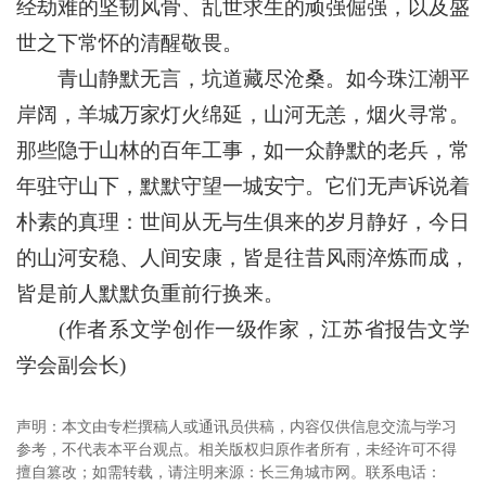
经劫难的坚韧风骨、乱世求生的顽强倔强，以及盛
世之下常怀的清醒敬畏。
青山静默无言，坑道藏尽沧桑。如今珠江潮平
岸阔，羊城万家灯火绵延，山河无恙，烟火寻常。
那些隐于山林的百年工事，如一众静默的老兵，常
年驻守山下，默默守望一城安宁。它们无声诉说着
朴素的真理：世间从无与生俱来的岁月静好，今日
的山河安稳、人间安康，皆是往昔风雨淬炼而成，
皆是前人默默负重前行换来。
(作者系文学创作一级作家，江苏省报告文学
学会副会长)
声明：本文由专栏撰稿人或通讯员供稿，内容仅供信息交流与学习
参考，不代表本平台观点。相关版权归原作者所有，未经许可不得
擅自篡改；如需转载，请注明来源：长三角城市网。联系电话：