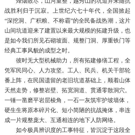
烽烟散尽，山河重整，越秀山的坑道并未随抗
战胜利归于沉寂。上世纪六七十年代，全国掀起
“深挖洞、广积粮、不称霸”的全民备战热潮，这片
山间坑道迎来了建置以来最大规模的拓建升级，也
是如今我们所见石砌坡面、规整门洞、厚重铁门等
经典工事风貌的成型之时。
彼时无大型机械助力，所有拓建修缮工程，全
凭军民同心、人力攻坚。工人、民兵、机关干部轮
番上阵，在民国遗留的老旧坑道基础上，顺着山体
天然走势，修整岩壁、拓宽洞道、贯通零散洞穴。
一锤一凿磨平岩层棱角，一石一灰筑牢护坡墙体，
硬生生将原本碎片化、短小简陋的抗战掩体，串连
成一片规整庞大、互通相连的地下人防网络。
如今极具辨识度的工事特征，皆沉淀于这段全