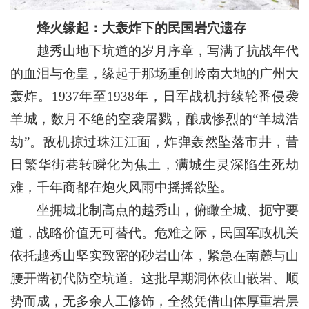
烽火缘起：大轰炸下的民国岩穴遗存
越秀山地下坑道的岁月序章，写满了抗战年代
的血泪与仓皇，缘起于那场重创岭南大地的广州大
轰炸。1937年至1938年，日军战机持续轮番侵袭
羊城，数月不绝的空袭屠戮，酿成惨烈的“羊城浩
劫”。敌机掠过珠江江面，炸弹轰然坠落市井，昔
日繁华街巷转瞬化为焦土，满城生灵深陷生死劫
难，千年商都在炮火风雨中摇摇欲坠。
坐拥城北制高点的越秀山，俯瞰全城、扼守要
道，战略价值无可替代。危难之际，民国军政机关
依托越秀山坚实致密的砂岩山体，紧急在南麓与山
腰开凿初代防空坑道。这批早期洞体依山嵌岩、顺
势而成，无多余人工修饰，全然凭借山体厚重岩层