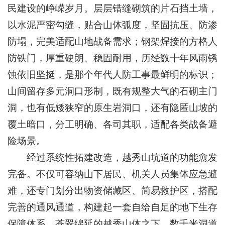
民建设的峥嵘岁月。层层错缝砌筑的片石挡土墙，
以水泥严密勾缝，贴合山体弧度，坚固抗压、防渗
防塌，完美适配山地战备需求；钢架焊接的方格人
防铁门，厚重硬朗、稳固耐用，历经数十年风雨锈
蚀依旧坚挺，是那个年代人防工事最鲜明的标识；
山间留存多元洞口形制，既有规整大气的石砌主门
洞，也有低矮狭窄的原生岩洞口，还有隐匿山坡的
覆土暗口，分工明确、各司其职，适配各类战备避
险场景。
经过系统性拓建改造，越秀山坑道的功能愈发
完备。不仅可容纳山下居民、机关人员集体应急避
难，还专门划分出物资储藏区、简易救护区，搭配
完善的通风通道，构建起一套自给自足的地下生存
保障体系。苍翠绵延的越秀山体之下，数千米洞道