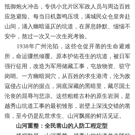
抵御炮火冲击，专供小北片区军政人员与周边百姓
应急避险。每当日机轰鸣压境，满城民众仓皇奔赴
山间，涌入幽暗逼仄的坑道，在屏息静默、惴惴不
安中，熬过一次又一次生死考验。
1938年广州沦陷，这些仓促开凿的生命避难
所，命运骤然倾覆。原本护佑苍生的坑道，被日军
强行征用，改造为军用储藏工事，屯放物资、驻守
岗哨。一方幽暗洞穴，从百姓的求生港湾，沦为敌
寇侵占山河的据点，洞底深藏的黑暗里，藏尽国土
沦丧的屈辱与悲凉。这些粗糙古朴的原生岩洞，是
越秀山坑道工事的最初雏形，岩壁上深浅交错的凿
痕，至今仍是乱世求生、山河飘摇的鲜活见证。
山河重整：全民凿山的人防工程定型