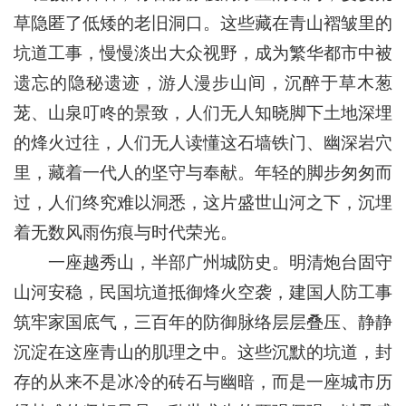
草隐匿了低矮的老旧洞口。这些藏在青山褶皱里的
坑道工事，慢慢淡出大众视野，成为繁华都市中被
遗忘的隐秘遗迹，游人漫步山间，沉醉于草木葱
茏、山泉叮咚的景致，人们无人知晓脚下土地深埋
的烽火过往，人们无人读懂这石墙铁门、幽深岩穴
里，藏着一代人的坚守与奉献。年轻的脚步匆匆而
过，人们终究难以洞悉，这片盛世山河之下，沉埋
着无数风雨伤痕与时代荣光。
一座越秀山，半部广州城防史。明清炮台固守
山河安稳，民国坑道抵御烽火空袭，建国人防工事
筑牢家国底气，三百年的防御脉络层层叠压、静静
沉淀在这座青山的肌理之中。这些沉默的坑道，封
存的从来不是冰冷的砖石与幽暗，而是一座城市历