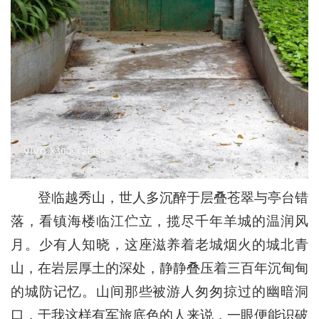
登临越秀山，世人多沉醉于层叠苍翠与亭台错
落，看镇海楼临江伫立，揽尽千年羊城的温润风
月。少有人知晓，这座滋养着老城烟火的城北青
山，在岩层厚土的深处，静静叠压着三百年沉甸甸
的城防记忆。山间那些被游人匆匆掠过的幽暗洞
口，于我这样有军旅底色的人来说，一眼便能识破