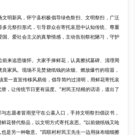
扬文明新风，怀宁县积极倡导绿色祭扫、文明祭扫，广泛
等多元祭扫形式，引导群众在寄托哀思中认知传统、尊重
爱国、爱社会主义的真挚情感，主动告别祭祀陋习，守护
位前来追思缅怀。大家手捧鲜花，认真擦拭墓碑、清理周
优良家风。现场不见焚烧纸钱的浓烟、燃放爆竹的喧嚣，
“镇里一直宣传移风易俗，倡导简约过清明，用鲜花寄托哀
代替，让传统节日更有温度。”村民王结根的话语，道出了
干部与志愿者冒雨坚守在公墓入口，手持文明祭扫倡议书，
用鲜花替代祭品，以文明方式寄托哀思。“以前烧纸钱又呛
人也是另一种敬意。”四联村村民王先生一边用抹布细细擦