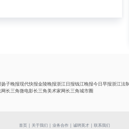
报
扬子晚报
现代快报
金陵晚报
浙江日报
钱江晚报
今日早报
浙江法
息网
长三角微电影
长三角美术家网
长三角城市圈
首页
|
关于我们
|
业务合作
|
诚聘英才
|
联系我们