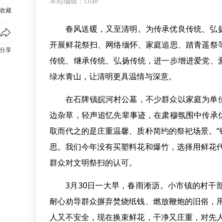
本站编辑：citer
收藏
春风送暖，又至清明。为传承优良传统、弘
开展鲜花祭扫、网络缅怀、家庭追思、踏青遥祭
分享
传统、继承传统、弘扬传统，进一步增进爱党、
绿水青山，让清明更具温情与深意。
在石牌镇皖河村公墓，不少群众以家庭为单
边杂草，轻声追忆先辈事迹，在肃穆氛围中传承
取而代之的是庄重温馨、质朴简约的祭祀场景。
思。我们今年没有买塑料花和爆竹，选择用鲜花
群众对文明祭扫的认可。
3月30日一大早，春雨淅沥。小市镇的村
耐心劝导群众摒弃焚烧纸钱、燃放鞭炮的旧俗，
人又不安全，现在换束鲜花，干净又庄重，对先