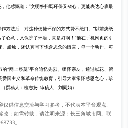
花，他感慨道：“文明祭扫既环保又省心，更能表达心底最
操作方法后，对这种便捷环保的方式赞不绝口。“以前烧纸
达了心意，又保护了环境，真是好啊！”他在手机网页的引
花、点烛，还认真写下饱含思念的留言，每一个动作、每
节的“网上祭奠”平台追忆先烈、缅怀亲友，通过献花、留
受爱国主义和革命传统教育，引导大家常怀感恩之心，珍
（撰稿人：檀志扬 审稿人：刘同娟）
容仅供信息交流与学习参考，不代表本平台观点。
篡改；如需转载，请注明来源：长三角城市网。联
68733。