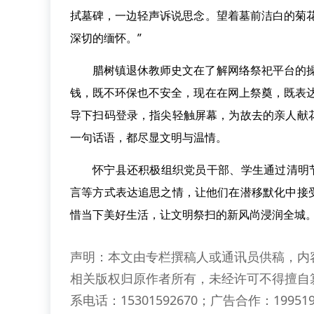
拭墓碑，一边轻声诉说思念。望着墓前洁白的菊
深切的缅怀。”
腊树镇退休教师史文在了解网络祭祀平台的
钱，既不环保也不安全，现在在网上祭奠，既表
导下扫码登录，指尖轻触屏幕，为故去的亲人献
一句话语，都尽显文明与温情。
怀宁县还积极组织党员干部、学生通过清明
言等方式表达追思之情，让他们在潜移默化中接
惜当下美好生活，让文明祭扫的新风尚浸润全城。
声明：本文由专栏撰稿人或通讯员供稿，内
相关版权归原作者所有，未经许可不得擅自
系电话：15301592670；广告合作：199519