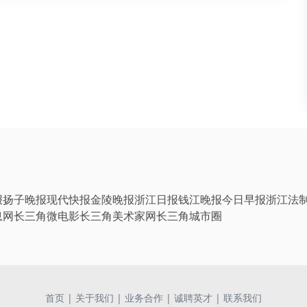
报
扬子晚报
现代快报
金陵晚报
浙江日报
钱江晚报
今日早报
浙江法
息网
长三角微电影
长三角美术家网
长三角城市圈
首页
|
关于我们
|
业务合作
|
诚聘英才
|
联系我们