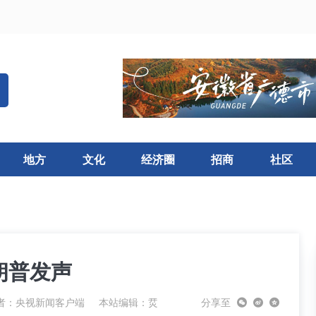
地方
文化
经济圈
招商
社区
朗普发声
者：央视新闻客户端
本站编辑：烎
分享至