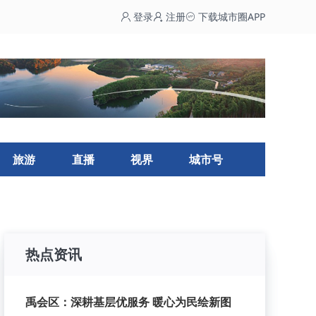
登录
注册
下载城市圈APP
旅游
直播
视界
城市号
热点资讯
禹会区：深耕基层优服务 暖心为民绘新图