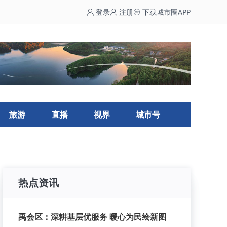
登录
注册
下载城市圈APP
旅游
直播
视界
城市号
热点资讯
禹会区：深耕基层优服务 暖心为民绘新图