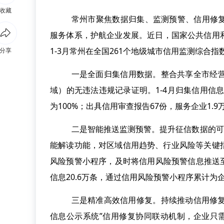
收藏
常州市聚焦数据归集、监测预警、信用修
服务体系，护航企业发展。近日
，国家公共信用
1-3
月
常州
在全国
261
个地级城市信用监测综合指
分享
一是全面归集信用数据。
整合共享全市经
域
）
的无违法违规记录证明。
1-4
月归集信用信
为
100%；
出具信用审查报告
67
份，服务企业
1.9
二是智能推送监测预警。
提升征信数据的可
能解读功能，对区域信用趋势、行业风险等关键
风险预警小程序，及时将信用风险预警信息推送
信息
20.6
万条，通过信用风险预警小程序累计为
三是精准高效信用修复。
持续
推动信用修
信息公示系统
”
信用修复协同联动机制，企业只