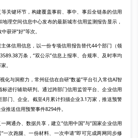
复等关键环节，构建覆盖事前、事中、事后全链条的信用
和地理空间信息中心发布的最新城市信用监测报告
显示
，
数
中
获评
“
好
”
等次。
营主体信用信息，以一份专项信用报告替代
44
个部门
（
领
息
3589.38
万条
，
“
双公示
”
信息
上报率、合规率、及时率均
万家。
视化与洞察力
，
常州征信在自研
“
数鉴
”
平台引入常信
AI
智
指标进行辅助研判
。
通过跨部门信用监管平台、企业信用
至部门、企业。截至
4
月累计扫描企业
3.1
万家，推送预警
企业推送信用预警事件
8294
件。
复一网通办、数据共享，建立
“
信用中国
”
与
“
国家企业信用
需
“
一次跑腿、一份材料、一次申请
”
即可完成两网同步修