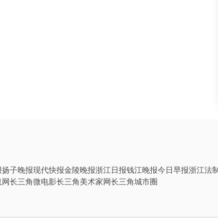
报
扬子晚报
现代快报
金陵晚报
浙江日报
钱江晚报
今日早报
浙江法
息网
长三角微电影
长三角美术家网
长三角城市圈