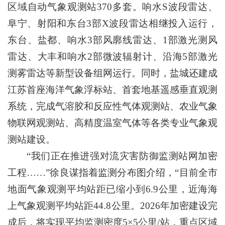
区域自动气象观测站370多套。响水S波段雷达、
阜宁、射阳和东台3部X波段雷达相继投入运行，
东台、盐都、响水3部风廓线雷达、1部激光测风
雷达、大丰和响水2部微波辐射计、沿海5部激光
测雾雷达等新型设备组网运行。同时，盐城还建成
江苏首座海洋气象浮标站、首套地基遥感垂直观测
系统，完成气溶胶和反应性气体观测站、农业气象
物联网观测站、高精度温室气体等各类专业气象观
测站建设。
“我们正在推进强对流灾害防御监测站网加密
工程……”徐良谋指着监测分布图介绍，“目前全市
地面气象观测平均站距已缩小到6.9公里，近海海
上气象观测平均站距44.8公里。2026年加密建设完
成后，将实现平均监测密度5×5公里/站，重点区域