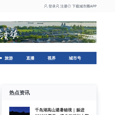
登录
注册
下载城市圈APP
旅游
直播
视界
城市号
热点资讯
千岛湖高山避暑秘境 | 躲进