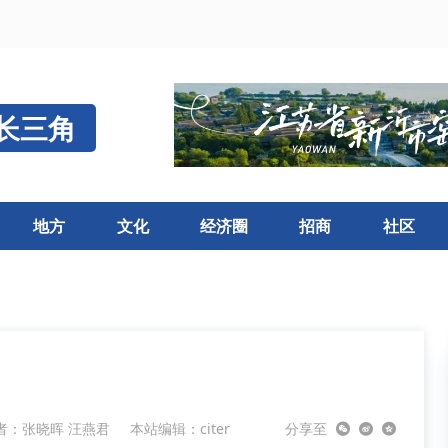
长三角
地方
文化
经济圈
招商
社区
者：张晓晖 汪燕君
本站编辑：citer
分享至