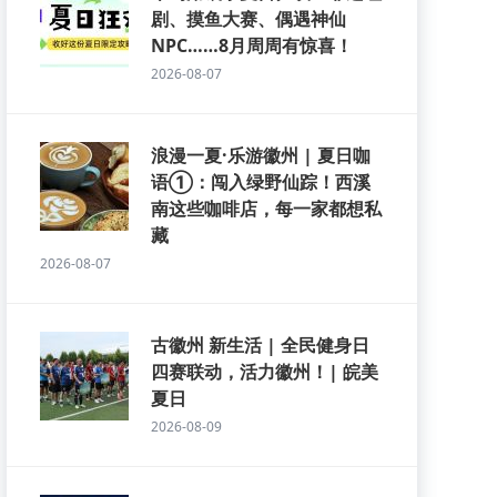
剧、摸鱼大赛、偶遇神仙
NPC……8月周周有惊喜！
2026-08-07
浪漫一夏·乐游徽州 | 夏日咖
语①：闯入绿野仙踪！西溪
南这些咖啡店，每一家都想私
藏
2026-08-07
古徽州 新生活 | 全民健身日
四赛联动，活力徽州！| 皖美
夏日
2026-08-09