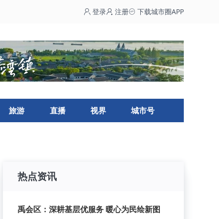
登录
注册
下载城市圈APP
旅游
直播
视界
城市号
热点资讯
禹会区：深耕基层优服务 暖心为民绘新图