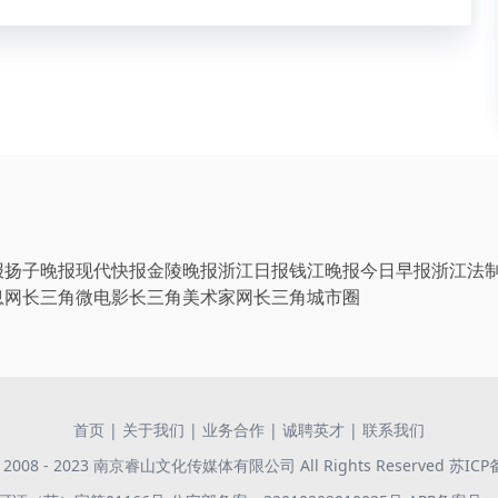
报
扬子晚报
现代快报
金陵晚报
浙江日报
钱江晚报
今日早报
浙江法
息网
长三角微电影
长三角美术家网
长三角城市圈
首页
|
关于我们
|
业务合作
|
诚聘英才
|
联系我们
 © 2008 - 2023 南京睿山文化传媒体有限公司 All Rights Reserved
苏ICP