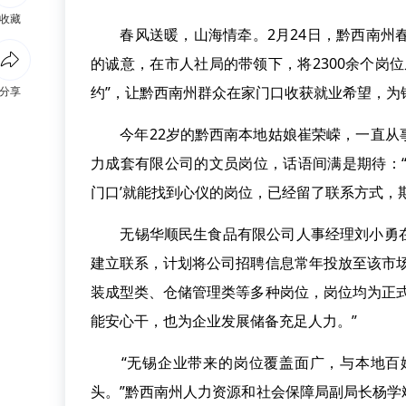
收藏
春风送暖，山海情牵。2月24日，黔西南州春
的诚意，在市人社局的带领下，将2300余个岗
约”，让黔西南州群众在家门口收获就业希望，为
分享
今年22岁的黔西南本地姑娘崔荣嵘，一直从事
力成套有限公司的文员岗位，话语间满是期待：
门口’就能找到心仪的岗位，已经留了联系方式，
无锡华顺民生食品有限公司人事经理刘小勇在
建立联系，计划将公司招聘信息常年投放至该市
装成型类、仓储管理类等多种岗位，岗位均为正式
能安心干，也为企业发展储备充足人力。”
“无锡企业带来的岗位覆盖面广，与本地百姓
头。”黔西南州人力资源和社会保障局副局长杨