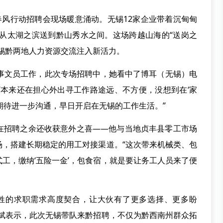
风行动招聘会现场暖意涌动。无锡12家企业带着沉甸甸
位从太湖之滨送到黔山秀水之间。这场跨越山海的“送岗之
锡黔两地人力资源交流注入新活力。
文员工作，此次专场招聘中，她看中了博耳（无锡）电
“本来还在担心外出寻工作路途远、不方便，没想到在‘家
期待进一步沟通，早日开启在无锡的工作生活。”
招聘之余还收获意外之喜——他与当地贞丰县零工市场
场，搭建长期稳定的用工对接渠道。“这次带来机械类、包
工，缴纳‘五险一金’，包食宿，就是要让务工人员来了便
的求职需求高度契合，让大伙有了更多选择、更多盼
学斌表示，此次无锡带队来黔招聘，不仅为黔西南州群众拓