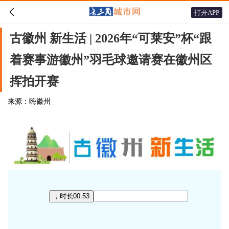

打开APP
古徽州 新生活 | 2026年“可莱安”杯“跟
着赛事游徽州”羽毛球邀请赛在徽州区
挥拍开赛
来源：嗨徽州
，时长00:53