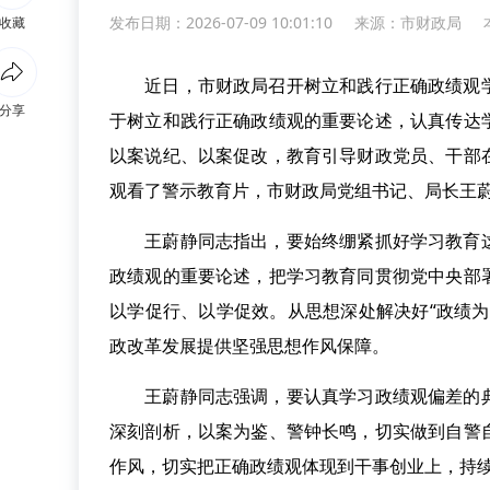
发布日期：2026-07-09 10:01:10
来源：
市财政局
收藏
近日，市财政局召开树立和践行正确政绩观学
分享
于树立和践行正确政绩观的重要论述，认真传达
以案说纪、以案促改，教育引导财政党员、干部
观看了警示教育片，市财政局党组书记、局长王
王蔚静同志指出，要始终绷紧抓好学习教育这
政绩观的重要论述，把学习教育同贯彻党中央部
以学促行、以学促效。从思想深处解决好“政绩
政改革发展提供坚强思想作风保障。
王蔚静同志强调，要认真学习政绩观偏差的典
深刻剖析，以案为鉴、警钟长鸣，切实做到自警
作风，切实把正确政绩观体现到干事创业上，持