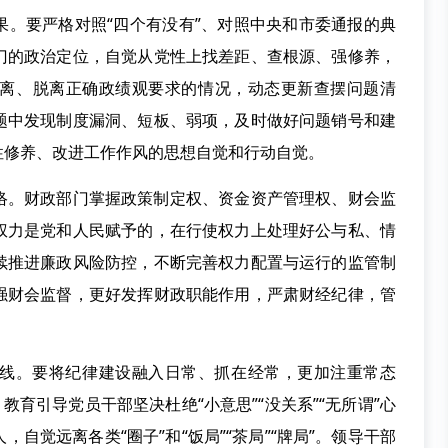
要严格对照“四个有没有”、对照中央和市委通报的典
门的政治定位，自觉从党性上找差距、查根源、强修养，
离、脱离正确政绩观要求的情况，动态更新查摆问题清
题中发现制度漏洞、短板、弱项，及时做好问题销号和建
性修养、改进工作作风的思想自觉和行动自觉。
。财政部门掌握政策制定权、资金资产管理权、财会监
权力是党和人民赋予的，在行使权力上处理好公与私、情
续推进廉政风险防控，不断完善权力配置与运行的监管制
强财会监督，更好发挥财政职能作用，严肃财经纪律，管
。要将纪律建设融入日常、抓在经常，更加注重常态
教育引导党员干部坚决杜绝“小意思”“没关系”“无所谓”心
自觉远离各类“圈子”和“饭局”“茶局”“牌局”。领导干部