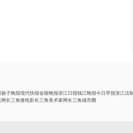
报
扬子晚报
现代快报
金陵晚报
浙江日报
钱江晚报
今日早报
浙江法
息网
长三角微电影
长三角美术家网
长三角城市圈