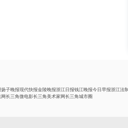
报
扬子晚报
现代快报
金陵晚报
浙江日报
钱江晚报
今日早报
浙江法
息网
长三角微电影
长三角美术家网
长三角城市圈