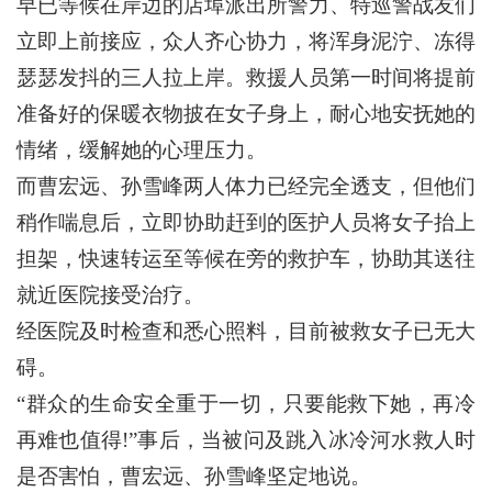
早已等候在岸边的店埠派出所警力、特巡警战友们
立即上前接应，众人齐心协力，将浑身泥泞、冻得
瑟瑟发抖的三人拉上岸。救援人员第一时间将提前
准备好的保暖衣物披在女子身上，耐心地安抚她的
情绪，缓解她的心理压力。
而曹宏远、孙雪峰两人体力已经完全透支，但他们
稍作喘息后，立即协助赶到的医护人员将女子抬上
担架，快速转运至等候在旁的救护车，协助其送往
就近医院接受治疗。
经医院及时检查和悉心照料，目前被救女子已无大
碍。
“群众的生命安全重于一切，只要能救下她，再冷
再难也值得!”事后，当被问及跳入冰冷河水救人时
是否害怕，曹宏远、孙雪峰坚定地说。