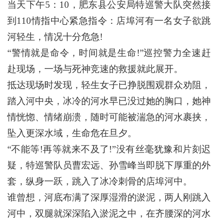
当天下午5：10，肥东县公安局特巡警大队突然接
到110情指中心紧急指令：店埠河有一名女子欲跳
河轻生，情况十分危急!
“警情就是命令，时间就是生命!”巡控警力全速赶
赴现场，一场与死神竞速的救援就此展开。
抵达现场时发现，轻生女子已挣脱围观群众劝阻，
踏入河中央，冰冷的河水早已没过她的胸口，她神
情恍惚、情绪崩溃，随时可能被湍急的河水裹挟，
坠入更深水域，生命危在旦夕。
“不能等!再等就来不及了!”没有丝毫犹豫和片刻迟
疑，特巡警队员曹宏远、孙雪峰当即脱下厚重的外
套，纵身一跃，跳入了冰冷刺骨的店埠河中。
谁曾想，河底布满了深厚湿滑的淤泥，两人刚跳入
河中，双腿就深深陷入淤泥之中，在齐腰深的河水