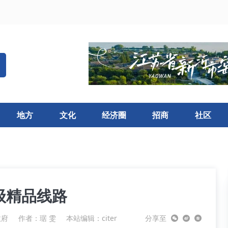
地方
文化
经济圈
招商
社区
级精品线路
政府
作者：琚 雯
本站编辑：citer
分享至