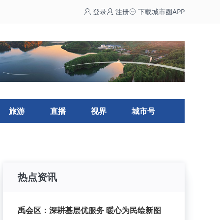
登录
注册
下载城市圈APP
旅游
直播
视界
城市号
热点资讯
禹会区：深耕基层优服务 暖心为民绘新图