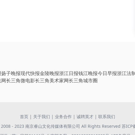
报
扬子晚报
现代快报
金陵晚报
浙江日报
钱江晚报
今日早报
浙江法
息网
长三角微电影
长三角美术家网
长三角城市圈
首页
|
关于我们
|
业务合作
|
诚聘英才
|
联系我们
 © 2008 - 2023 南京睿山文化传媒体有限公司 All Rights Reserved
苏ICP