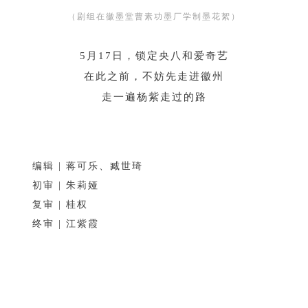
（剧组在徽墨堂曹素功墨厂学制墨花絮）
5月17日，锁定央八和爱奇艺
在此之前，不妨先走进徽州
走一遍杨紫走过的路
编辑 | 蒋可乐、臧世琦
初审 | 朱莉娅
复审 | 桂权
终审 | 江紫霞