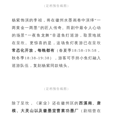
（定档预告截图）
杨紫饰演的李祯，将在徽州水墨画卷中演绎“一
两黄金一两墨”的匠人传奇。而剧中最令人心动
的场景“一夜鱼龙舞”非遗鱼灯巡游，取景地就
在呈坎。更惊喜的是，这场鱼灯夜游已在呈坎
常态化开放，每晚都有
（春夏季18:58-19:58，
秋冬季18:38-19:38），游客可手持小鱼灯融入
巡游队伍，复刻杨紫同款镜头。
（定档预告截图）
除了呈坎，《家业》还在徽州区的
西溪南、唐
模、大灵山以及徽墨堂曹素功墨厂
（剧组曾在