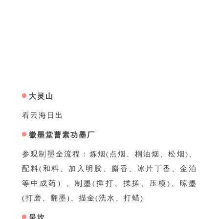
第二天
大灵山
看云海日出
徽墨堂曹素功墨厂
参观制墨全流程：炼烟(点烟、桐油烟、松烟)、
配料(和料、加入明胶、麝香、冰片丁香、金泊
等中成药）、制墨(捶打、揉搓、压模)、晾墨
(打磨、翻墨)、描金(洗水、打蜡)
呈坎