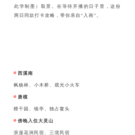
此学制墨）取景。在等待开播的日子里，这份
两日同款打卡攻略，带你亲自“入画”。
第一天
西溪南
枫杨林、小木桥、观光小火车
唐模
檀干园、镜亭、独占鳌头
傍晚入住大灵山
浪漫花涧民宿、三境民宿