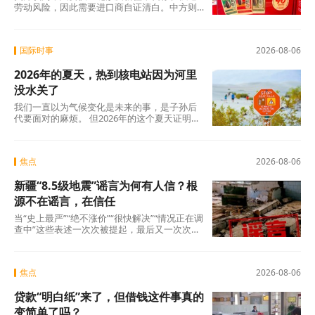
劳动风险，因此需要进口商自证清白。中方则
认为，强迫劳动的指控毫无事实依据，UFLPA
本质上是单边制裁和经济胁迫工具。
国际时事
2026-08-06
2026年的夏天，热到核电站因为河里
没水关了
我们一直以为气候变化是未来的事，是子孙后
代要面对的麻烦。 但2026年的这个夏天证明：
未来已经来了。在意大利，一个木匠死在屋顶
上。在匈牙利，一条大河干到见底。在西班
牙，32万人跑在火前面。在韩国，一个年轻人
焦点
2026-08-06
说室外没法待了。
新疆“8.5级地震”谣言为何有人信？根
源不在谣言，在信任
当“史上最严”“绝不涨价”“很快解决”“情况正在调
查中”这些表述一次次被提起，最后又一次次悄
无声息地烂尾时，公众心里那杆秤，早就歪
了。
焦点
2026-08-06
贷款“明白纸”来了，但借钱这件事真的
变简单了吗？