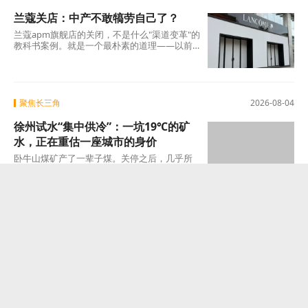
兰蔻关店：中产不敢犒劳自己了？
兰蔻apm旗舰店的关闭，不是什么"渠道变革"的
教科书案例。就是一个最朴素的道理——以前
买得起、愿意买的那批人，现在不敢买了。
聚焦长三角
2026-08-04
徐州试水“集中供冷”：一坑19℃的矿
水，正在重估一座城市的身价
卧牛山煤矿产了一辈子煤。关停之后，几乎所
有目光都把它视为负资产——要治水、防塌
陷、年年投入生态修复。十几年过去，那坑
19℃的积
焦点
2026-08-04
为什么佛山0.2%、合肥6.8%？万亿城
市的分化，早在五年前就已注定
上海的金融、北京的总部经济、深圳的科技制
造，那是天赋，也是数十年前就已种下的果，
不在此列。真正值得审视的，是过去五年间那
些主动或