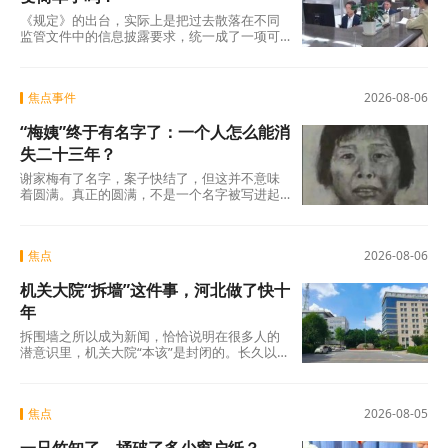
《规定》的出台，实际上是把过去散落在不同
监管文件中的信息披露要求，统一成了一项可
操作的硬制度。它覆盖范围极广，不仅适用于
商业银行、消费金融公司、汽车金融公司、信
托公司、小贷公司等各类放贷机构，也将营销
焦点事件
2026-08-06
获客、担保增信等领域的第三方合作机构统一
纳入。核心要求只有一条：所有放贷机构，必
“梅姨”终于有名字了：一个人怎么能消
须在你借钱之前，把全部费用列在一张表上，
算清年化综合成本，让你签字确认。 这张表，
失二十三年？
业内称之为贷款“明白纸”。
谢家梅有了名字，案子快结了，但这并不意味
着圆满。真正的圆满，不是一个名字被写进起
诉书，而是不再有下一个孩子被拐走，不再有
下一个父亲贴二十年的寻人启事，不再有下一
个年轻人在成年后被告知：你的人生是被买卖
焦点
2026-08-06
过的。
机关大院“拆墙”这件事，河北做了快十
年
拆围墙之所以成为新闻，恰恰说明在很多人的
潜意识里，机关大院“本该”是封闭的。长久以
来，机关大院高墙深锁，门卫把守，闲人免
进。停车位再多，那是给工作人员留的；厕所
再干净，那是内部使用的。这种“内外有别”的格
焦点
2026-08-05
局，本身就是一种无声的宣示。这里是“机关”，
是办公的地方，和普通人关系不大。