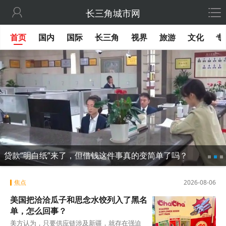

长三角城市网
首页
国内
国际
长三角
视界
旅游
文化
专
贷款“明白纸”来了，但借钱这件事真的变简单了吗？
焦点
2026-08-06
美国把洽洽瓜子和思念水饺列入了黑名
单，怎么回事？
美方认为，只要供应链涉及新疆，就存在强迫