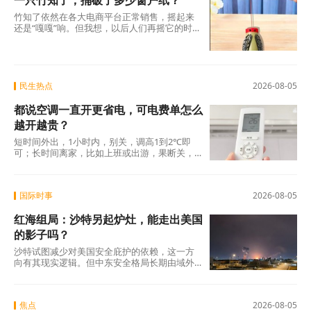
一只竹知了，捅破了多少窗户纸？
竹知了依然在各大电商平台正常销售，摇起来
还是“嘎嘎”响。但我想，以后人们再摇它的时
候，心里或许会多一分掂量。不是害怕被投
诉，而是会多问自己一句：我摇出的这声“哇”，
到底是在怀念童年，还是在消费一个我不曾谋
面的人？
民生热点
2026-08-05
都说空调一直开更省电，可电费单怎么
越开越贵？
短时间外出，1小时内，别关，调高1到2℃即
可；长时间离家，比如上班或出游，果断关，
回家再重新开机。这个答案也许不够“爽快”，没
有“一直开着就行”那么简单粗暴，但它更接近真
实世界的复杂面貌。省电从来没有“一劳永逸”的
国际时事
2026-08-05
捷径。它需要我们理解设备的工作原理，理解
基本的物理规律，更重要的是，抵抗住“找一个
红海组局：沙特另起炉灶，能走出美国
简单答案就撒手不管”的心理惯性。
的影子吗？
沙特试图减少对美国安全庇护的依赖，这一方
向有其现实逻辑。但中东安全格局长期由域外
大国博弈、代理人冲突与地区内部裂痕共同塑
造，并非任何单一国家可以独自重构。 红海联
盟的成立，是沙特在这盘大棋上落下的重要一
焦点
2026-08-05
子，但远非终局。