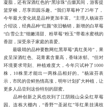
凝脂，还有深酒红色的“黑珍珠”点缀其间，游客提
篮穿梭，尽享田园乐趣。“我们草莓种了25年了，
今年最大变化就是品种更加丰富。”主理人杨淑芬
介绍说，经典品种“红颜”依旧畅销，新增的白草莓
“白雪公主”细嫩清甜、粉草莓“粉玉”带着水蜜桃的
香甜，深受亲子家庭的喜爱。
最吸睛的品种要数网红黑草莓“真红美玲”，果
皮呈深酒红色、花青素含量高，香味浓郁。“但对
环境要求苛刻、种植难度大，今年只试种了1000
株，10株里才能出一两株品相好的。”杨淑芬表
示，市民的尝鲜热情高涨，明年计划扩大种植，让
更多人品尝到这份特别的甜蜜。
品种创新之风也吹到了江阴顾山朵朵红草莓
园。连栋大棚内，“香野”“圣诞红”等红果挂满枝