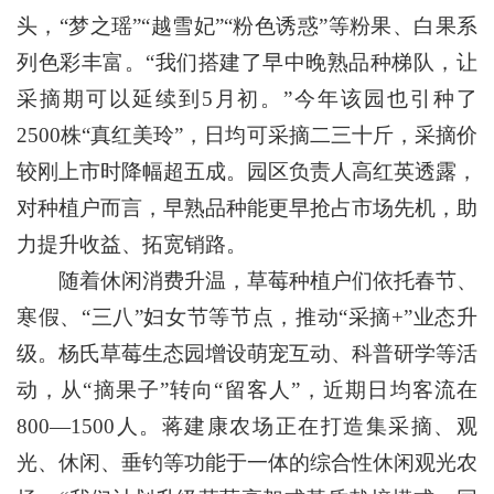
头，“梦之瑶”“越雪妃”“粉色诱惑”等粉果、白果系
列色彩丰富。“我们搭建了早中晚熟品种梯队，让
采摘期可以延续到5月初。”今年该园也引种了
2500株“真红美玲”，日均可采摘二三十斤，采摘价
较刚上市时降幅超五成。园区负责人高红英透露，
对种植户而言，早熟品种能更早抢占市场先机，助
力提升收益、拓宽销路。
随着休闲消费升温，草莓种植户们依托春节、
寒假、“三八”妇女节等节点，推动“采摘+”业态升
级。杨氏草莓生态园增设萌宠互动、科普研学等活
动，从“摘果子”转向“留客人”，近期日均客流在
800—1500人。蒋建康农场正在打造集采摘、观
光、休闲、垂钓等功能于一体的综合性休闲观光农