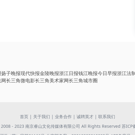
报
扬子晚报
现代快报
金陵晚报
浙江日报
钱江晚报
今日早报
浙江法
息网
长三角微电影
长三角美术家网
长三角城市圈
首页
|
关于我们
|
业务合作
|
诚聘英才
|
联系我们
 © 2008 - 2023 南京睿山文化传媒体有限公司 All Rights Reserved
苏ICP