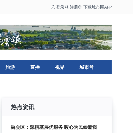
登录
注册
下载城市圈APP
旅游
直播
视界
城市号
热点资讯
禹会区：深耕基层优服务 暖心为民绘新图