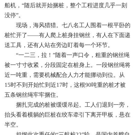
船机，“随后就开始捆桩，整个工程进度几乎一刻
没停”。
现场，海风猎猎。七八名工人围着一根平卧的
桩忙开了——有人爬上桩身挂钢丝，有人在下面递
送工具，还有人站在旁边盯着每一个环节。
“一二三，拉！”随着一声口令，粗重的钢丝绳
被一寸寸收紧，分段固定在桩身上。一段钢丝绳将
近一吨重，需要机械配合人力才能挪动到位。从
15时不到开始忙到近17时，这根90吨重的桩才被
五条钢丝绳牢牢捆住。
捆扎完成的桩被缓缓吊起。工人们退到一旁，
抬头看着横躺的巨桩在绞车牵引下离开甲板，悬在
半空。
担纲此次重任的“三航桩22”轮，是国内首艘自