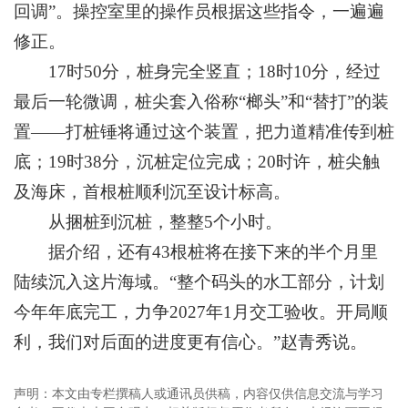
回调”。操控室里的操作员根据这些指令，一遍遍
修正。
17时50分，桩身完全竖直；18时10分，经过
最后一轮微调，桩尖套入俗称“榔头”和“替打”的装
置——打桩锤将通过这个装置，把力道精准传到桩
底；19时38分，沉桩定位完成；20时许，桩尖触
及海床，首根桩顺利沉至设计标高。
从捆桩到沉桩，整整5个小时。
据介绍，还有43根桩将在接下来的半个月里
陆续沉入这片海域。“整个码头的水工部分，计划
今年年底完工，力争2027年1月交工验收。开局顺
利，我们对后面的进度更有信心。”赵青秀说。
声明：本文由专栏撰稿人或通讯员供稿，内容仅供信息交流与学习