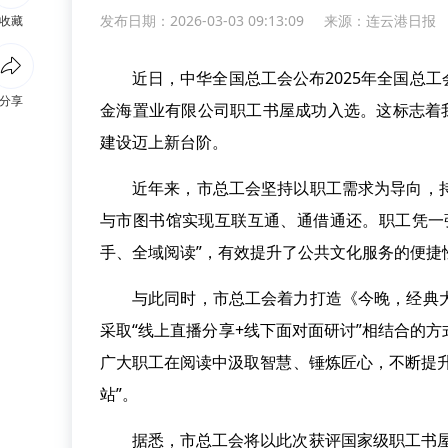
发布日期：2026-03-03 09:13:09
来源：
连云港日报
收藏
近日，中华全国总工会公布2025年全国总
分享
金海置业有限公司职工书屋成功入选。这标志着
建设迈上新台阶。
近年来，市总工会坚持以职工需求为导向，
与市图书馆实现互联互通、通借通还。职工凭一
手、全域阅读”，有效提升了公共文化服务的便捷
与此同时，市总工会着力打造《今晚，经典
采取“线上直播分享+线下面对面研讨”相结合的
广大职工在阅读中汲取智慧、锤炼匠心，不断提
站”。
据悉，市总工会将以此次获评国家级职工书