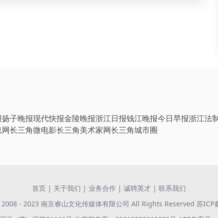
报
扬子晚报
现代快报
金陵晚报
浙江日报
钱江晚报
今日早报
浙江法
息网
长三角微电影
长三角美术家网
长三角城市圈
首页
|
关于我们
|
业务合作
|
诚聘英才
|
联系我们
 © 2008 - 2023 南京睿山文化传媒体有限公司 All Rights Reserved
苏ICP