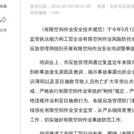
发布日期：2026-05-09 09:31:00
来源：
安庆市应急
收藏
本站编辑：citer
《有限空间作业安全技术规范》于今年5月
分享
监管执法能力和工贸企业有限空间作业风险防控
应急管理局组织开展有限空间作业安全培训暨事
培训会上，市应急管理局通过复盘近年来我
剖析事故发生原因及教训，揭示事故暴露出的企
识薄弱以及盲目施救导致人员伤亡扩大等突出共
戒，严格执行有限空间作业审批的“刚性”规定，严
绝违规作业和盲目施救行为。各级应急管理部门
续强化有限空间作业安全监管，从严从细排查整
工作，切实做好有限空间作业事故防范工作。
培训邀请了市级工贸行业专家，围绕《有限