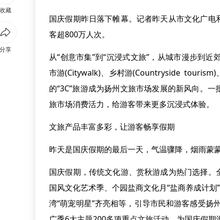
收藏
国庆假期昨日落下帷幕。记者昨天从市文化广电
客超800万人次。
分享
从“创意市集”到“沉浸式文旅”，从城市漫步到近
市游(Citywalk)、乡村游(Countryside tourism)
的“3C”旅游成为扬州文旅市场发展的新风向。
旅市场消费活力，给游客带来更多沉浸式体验。
文旅产品丰富多彩，让游客畅享假期
昨天是国庆假期的最后一天，气温骤降，烟雨蒙
国庆假期，传统文化游、赏秋游成为热门选择。
国风文化艺术季、个园盐商文化月“盐商养成计划
湾“萌宠明星”齐亮相等，引导市民和游客感受扬州历
广季6大主题200多项重点文旅活动，为国庆假