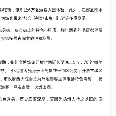
影璀璨，吸引近6万名游客入园体验。此外，江都区南水
为游客带来“灯会+诗歌+市集+非遗”等多重享受。
东关街、皮市街上的特色小吃店、咖啡飘香的书店都停留
，持续拓展夜间文旅消费场景。
期，扬州文博场馆开放时间延长至晚上9点；70个“微笑
心旅行；外地游客凭身份证免费乘坐市区公交；开放主城区
车位，市政府西大院食堂为外地游客提供淮扬特色简餐……扬
获游客、网友点赞，火爆出圈。
景色秀美、历史底蕴深厚，更因为扬州人持之以恒的‘宠