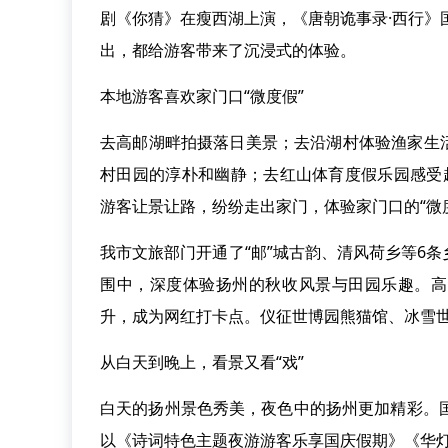
剧《你猜》在瘦西湖上演，《唐朝诡事录·西行》
出，都给游客带来了沉浸式的体验。
本地游客喜欢家门口“微度假”
去高邮湖畔拍摄落日美景；去沿湖村体验渔家生
村田园的淳朴和幽静；去红山体育度假乐园感受
游客让景让路，纷纷走出家门，体验家门口的“微
我市文旅部门开通了“邮”城古韵、清风荷乡等6
围中，深度体验扬州的秋收风景与田园乐趣。高
升，成为网红打卡点。仪征世博园熊猫馆、冰雪
从白天到晚上，看景又看“戏”
白天的扬州景色秀美，夜色中的扬州更加精彩。
以《诗词特色主题夜游游客乐享国庆假期》《华