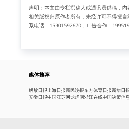
声明：本文由专栏撰稿人或通讯员供稿，内
相关版权归原作者所有，未经许可不得擅自
系电话：15301592670；广告合作：199519
媒体推荐
解放日报
上海日报
新民晚报
东方体育日报
新华日
安徽日报
中国江苏网
龙虎网
浙江在线
中国决策信