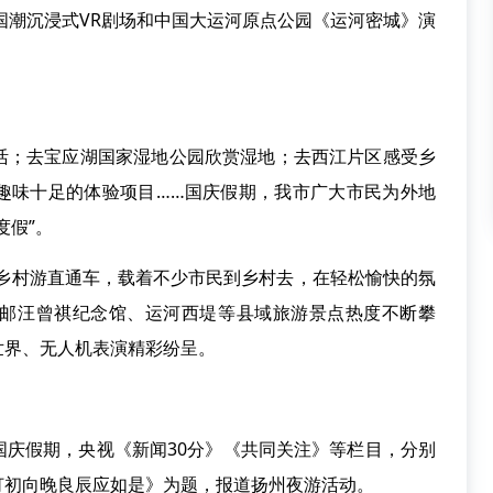
国潮沉浸式VR剧场和中国大运河原点公园《运河密城》演
活；去宝应湖国家湿地公园欣赏湿地；去西江片区感受乡
趣味十足的体验项目……国庆假期，我市广大市民为外地
度假”。
条乡村游直通车，载着不少市民到乡村去，在轻松愉快的氛
邮汪曾祺纪念馆、运河西堤等县域旅游景点热度不断攀
世界、无人机表演精彩纷呈。
国庆假期，央视《新闻30分》《共同关注》等栏目，分别
灯初向晚良辰应如是》为题，报道扬州夜游活动。