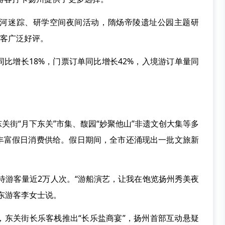
河迷踪、研学空间夜间活动，隋炀帝陵遗址公园主题研
游客广泛好评。
比增长18%，门票订单同比增长42%，入境游订单量同
关街“月下东关”市集、馥园“妙聚他山”非遗文创大集等多
丰富假日消费供给。假日期间，全市还涌现出一批文旅新
接待游客量近2万人次。“游船演艺，让我在饱览扬州秀美夜
东游客李女士说。
，东关街长乐客栈推出“长乐盐商宴”，扬州首部互动悬疑