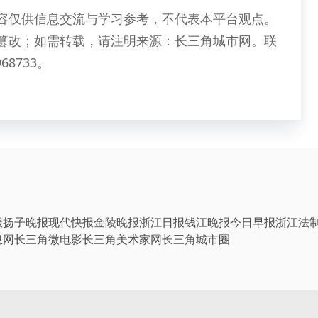
容仅供信息交流与学习参考，不代表本平台观点。
篡改；如需转载，请注明来源：长三角城市网。联
68733。
报
扬子晚报
现代快报
金陵晚报
浙江日报
钱江晚报
今日早报
浙江法
息网
长三角微电影
长三角美术家网
长三角城市圈