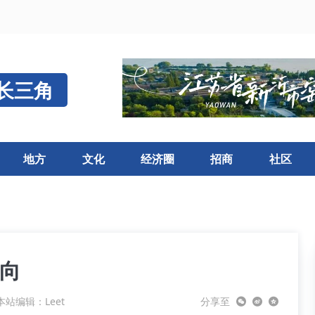
长三角
地方
文化
经济圈
招商
社区
风向
本站编辑：Leet
分享至