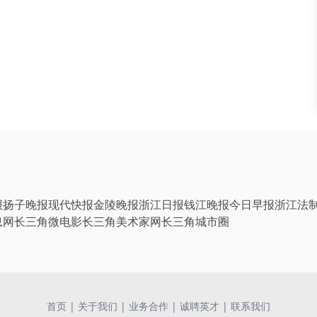
报
扬子晚报
现代快报
金陵晚报
浙江日报
钱江晚报
今日早报
浙江法
息网
长三角微电影
长三角美术家网
长三角城市圈
首页
|
关于我们
|
业务合作
|
诚聘英才
|
联系我们