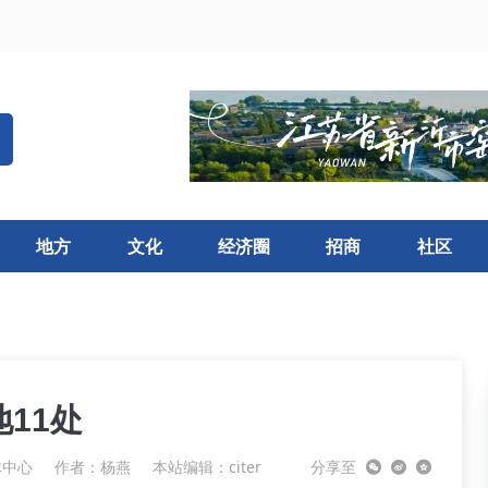
地方
文化
经济圈
招商
社区
11处
体中心
作者：杨燕
本站编辑：citer
分享至