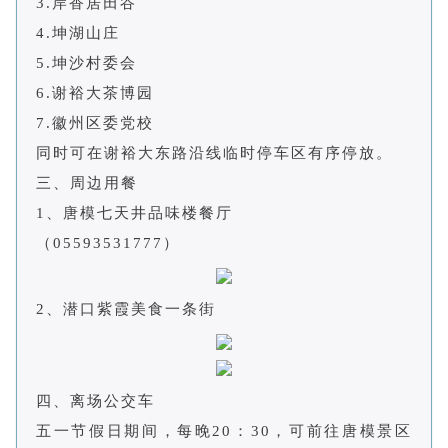
3.岸香居田谷
4.坤湖山庄
5.坤沙村委会
6.谢裕大茶博园
7.徽州区委党校
同时可在谢裕大东路沿线临时停车区有序停放。
三、周边用餐
1、唐模七天井品味楼餐厅
（05593531777）
2、潜口紫霞美食一条街
四、离场公交车
五一节假日期间，每晚20：30，可前往唐模景区