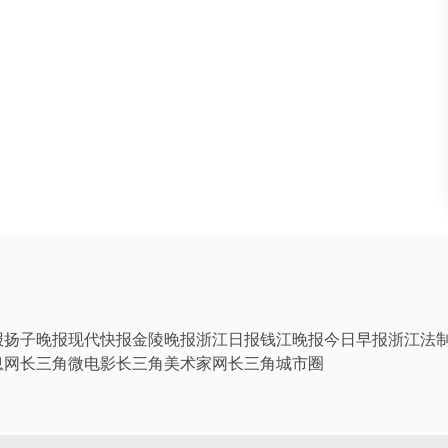
报
扬子晚报
现代快报
金陵晚报
浙江日报
钱江晚报
今日早报
浙江法
息网
长三角微电影
长三角美术家网
长三角城市圈