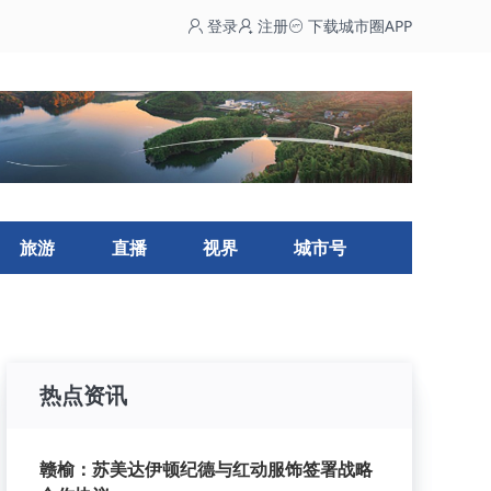
登录
注册
下载城市圈APP
旅游
直播
视界
城市号
热点资讯
赣榆：苏美达伊顿纪德与红动服饰签署战略