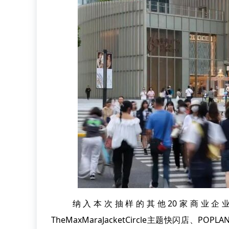
纳入本次抽样的其他20家商业企业7天
TheMaxMaraJacketCircle主题快闪店