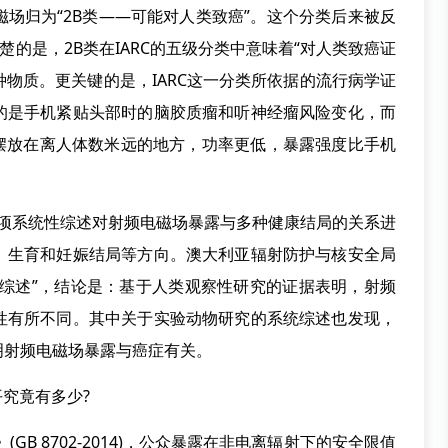
电磁场归为“2B类——可能对人类致癌”。这个分类后来被反
清楚的是，2B类在IARC的五级分类中意味着“对人类致癌证
种物质。更关键的是，IARC这一分类所依据的流行病学证
的是手机紧贴头部时的脑胶质瘤和听神经瘤风险变化，而
常摆放在离人体数米远的地方，功率更低，暴露强度比手机
12项系统性综述对射频电磁场暴露与多种健康结局的关系进
、生育和妊娠结局等方向。澳大利亚辐射防护与核安全局
系统性综述”，结论是：基于人类观察性研究的证据表明，射频
性有所不同。其中关于实验动物研究的系统综述也发现，
明射频电磁场暴露与癌症有关。
究竟有多少?
B 8702-2014)，公众暴露在非电离辐射下的安全限值