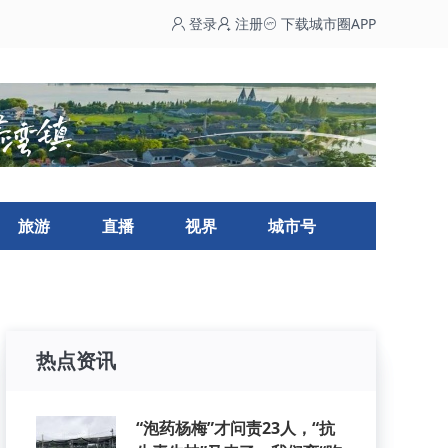
登录
注册
下载城市圈APP
旅游
直播
视界
城市号
热点资讯
“泡药杨梅”才问责23人，“抗