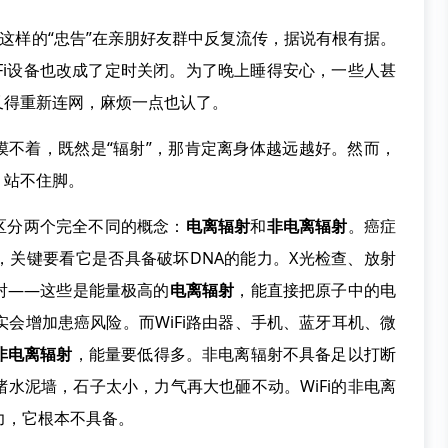
”这样的“忠告”在亲朋好友群中反复流传，据说有根有据。
Fi设备也改成了定时关闭。为了晚上睡得安心，一些人甚
又得重新连网，麻烦一点也认了。
摸不着，既然是“辐射”，那肯定离身体越远越好。然而，
，站不住脚。
区分两个完全不同的概念：
电离辐射
和
非电离辐射
。癌症
，关键要看它是否具备破坏DNA的能力。X光检查、放射
射——这些是能量极高的
电离辐射
，能直接把原子中的电
实会增加患癌风险。而WiFi路由器、手机、蓝牙耳机、微
非电离辐射
，能量要低得多。非电离辐射不具备足以打断
水泥墙，石子太小，力气再大也砸不动。WiFi的非电离
力，它根本不具备。