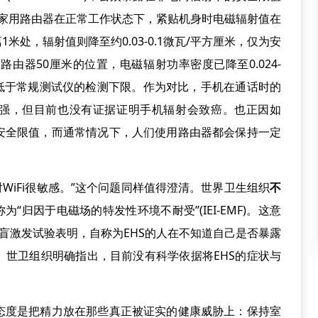
通家用路由器在正常工作状态下，紧贴机身时电磁辐射值在
1米处，辐射值则降至约0.03-0.1微瓦/平方厘米，仅为安
离路由器50厘米的位置，电磁辐射功率密度已降至0.024-
基本低于常规测试仪的检测下限。作为对比，手机在通话时的
射更强，但目前也没有证据证明手机辐射会致癌。也正因如
安全限值，而通常情况下，人们使用路由器都会保持一定
WiFi很敏感。”这个问题同样值得澄清。世界卫生组织
不
为“归因于电磁场的特发性环境不耐受”(IEI-EMF)。这意
双盲激发试验表明，自称为EHS的人在不知道自己是否暴露
。世卫组织明确指出，目前没有科学依据将EHS的症状与
度是把精力放在那些真正被证实的健康威胁上：保持室