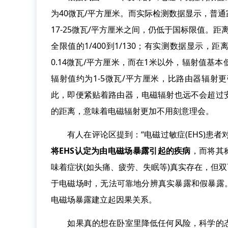
为40微瓦/平方厘米。而实际检测数据显示，普
17-25微瓦/平方厘米之间，仍低于国标限值。距离
全限值的1/400到1/130；有实测数据显示，距
0.14微瓦/平方厘米，而在1米以外，辐射值
辐射值约为1-5微瓦/平方厘米，比路由器辐
此，即便紧贴着路由器，电磁辐射也远不会超过
的距离，意味着电磁辐射更加不用刻意理会。
有人在评论区提到：“电磁过敏症(EHS)患者对
将EHS认定为由电磁场暴露引起的疾病
，而将其称
味着症状(如头痛、疲劳、失眠等)真实存在，但
于电磁场时，无法可靠地分辨真实暴露和假暴露
电磁场暴露建立起因果关系。
如果真的想在卧室里降低任何风险，科学的态