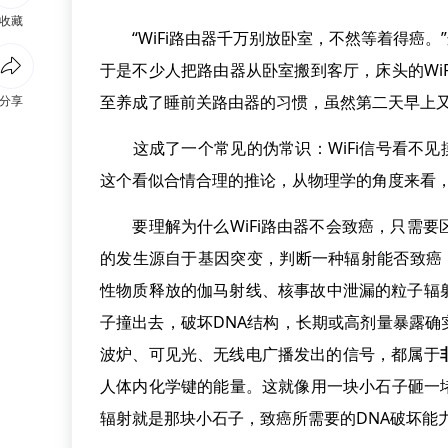
收藏
“WiFi路由器千万别放卧室，不然等着得癌。
于是不少人把路由器从卧室搬到客厅，床头的Wi
至养成了睡前关路由器的习惯，虽然第二天早上
分享
这成了一个常见的伪常识：WiFi信号看不见
这个看似合情合理的推论，从物理学的角度来看
要理解为什么WiFi路由器不会致癌，只需要
的发生源自于基因突变，判断一种辐射能否致癌
性物质释放的伽马射线、核事故中泄漏的粒子辐
子撞出去，破坏DNA结构，长期或高剂量暴露确
波炉、可见光、无线电广播发出的信号，都属于
人体内化学键的能量。这就像用一块小石子砸一堵
辐射就是那块小石子，致癌所需要的DNA破坏能