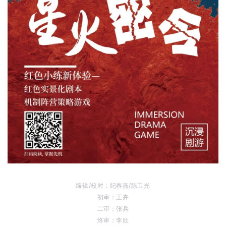
编辑/校对：纪春燕/陈卫光
初审：王卉
二审：张兵
终审：李欣