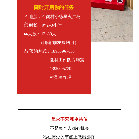
随时开启你的任务
📍
地点：石岗村小练星火广场
⏱ 时长：约2–3小时
👥人数：12–80人
（团建/朋友局均可）
📩 预约方式：18955967633
驻村工作队方玮宸
13955957202
村委凌春虎
星火不灭 密令待传
不是每个人都有机会
站在历史的节点上做出选择