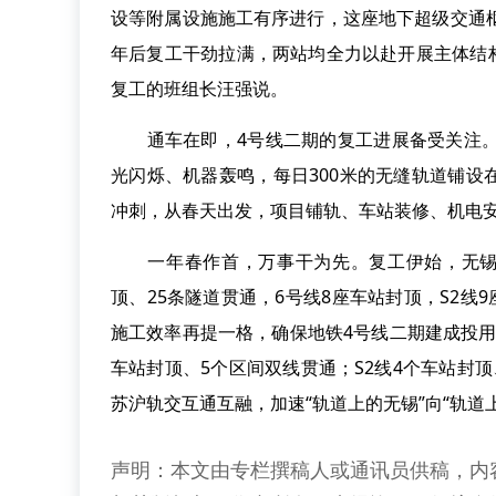
设等附属设施施工有序进行，这座地下超级交通
年后复工干劲拉满，两站均全力以赴开展主体结构
复工的班组长汪强说。
通车在即，4号线二期的复工进展备受关注。3
光闪烁、机器轰鸣，每日300米的无缝轨道铺
冲刺，从春天出发，项目铺轨、车站装修、机电
一年春作首，万事干为先。复工伊始，无锡地
顶、25条隧道贯通，6号线8座车站封顶，S2线
施工效率再提一格，确保地铁4号线二期建成投用；
车站封顶、5个区间双线贯通；S2线4个车站封
苏沪轨交互通互融，加速“轨道上的无锡”向“轨道
声明：本文由专栏撰稿人或通讯员供稿，内