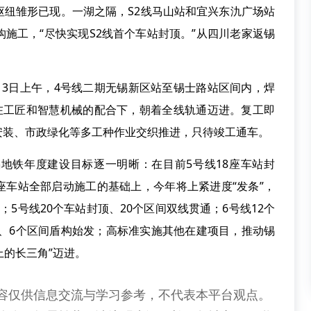
枢纽雏形已现。一湖之隔，S2线马山站和宜兴东氿广场站
施工，“尽快实现S2线首个车站封顶。”从四川老家返锡
日上午，4号线二期无锡新区站至锡士路站区间内，焊
设在工匠和智慧机械的配合下，朝着全线轨通迈进。复工即
安装、市政绿化等多工种作业交织推进，只待竣工通车。
铁年度建设目标逐一明晰：在目前5号线18座车站封
9座车站全部启动施工的基础上，今年将上紧进度“发条”，
5号线20个车站封顶、20个区间双线贯通；6号线12个
顶、6个区间盾构始发；高标准实施其他在建项目，推动锡
上的长三角”迈进。
容仅供信息交流与学习参考，不代表本平台观点。