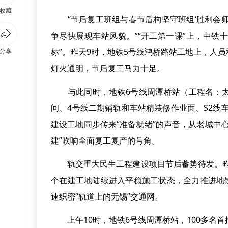
收藏
“节后复工班组与春节盾构坚守班组‘胜利会师
争尽快展现车站风貌。”“开工第一课”上，中铁
标”。昨天9时，地铁5号线鸿桥路站工地上，人
分享
灯火通明，节后复工马力十足。
与此同时，地铁6号线周潭桥站（工程名：太
间、4号线二期铺轨和车站精装修作业面、S2线
建设工地同步传来“准备就绪”的声音，从老城中
建”吹响全面复工复产的号角。
轨交重大民生工程建设项目节后蓄势待发。昨日
个在建工地陆续进入平稳施工状态，全力推进地
速织密“轨道上的无锡”交通网。
上午10时，地铁6号线周潭桥站，100多名首