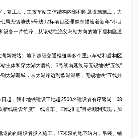
’，复工后，主攻车站主体结构内部和附属设施施工，力
十七局无锡地铁5号线02标项目经理赵东描绘着新年“小目
员和设备一片忙碌，从该站往渔父岛站方向的地下盾构隧道
湖新城站）地下超级交通枢纽等多个重点车站和盾构区
车站主体和穿太湖大盾构、3号线南延线等无锡地铁“五线”
心到太湖新城，从太湖岸边到蠡湖湖底，无锡地铁“五线共
起，我市地铁建设工地超2500名建设者有序返岗，68
铁新线建设年度“一线通车、四线推进”目标顺利实现，加
批返岗的建设者投入施工，17米深的地下站内，吊装、铺