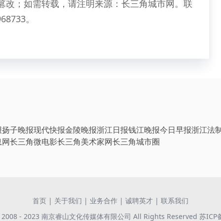
篡改；如需转载，请注明来源：长三角城市网。联
68733。
报
扬子晚报
现代快报
金陵晚报
浙江日报
钱江晚报
今日早报
浙江法
息网
长三角微电影
长三角美术家网
长三角城市圈
首页
|
关于我们
|
业务合作
|
诚聘英才
|
联系我们
 © 2008 - 2023 南京睿山文化传媒体有限公司 All Rights Reserved
苏ICP