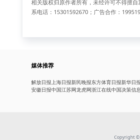
相关版权归原作者所有，未经许可不得擅自
系电话：15301592670；广告合作：199519
媒体推荐
解放日报
上海日报
新民晚报
东方体育日报
新华日
安徽日报
中国江苏网
龙虎网
浙江在线
中国决策信
Copyright