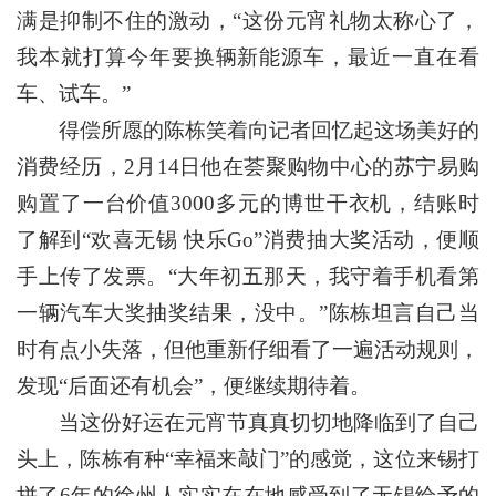
满是抑制不住的激动，“这份元宵礼物太称心了，
我本就打算今年要换辆新能源车，最近一直在看
车、试车。”
得偿所愿的陈栋笑着向记者回忆起这场美好的
消费经历，2月14日他在荟聚购物中心的苏宁易购
购置了一台价值3000多元的博世干衣机，结账时
了解到“欢喜无锡 快乐Go”消费抽大奖活动，便顺
手上传了发票。“大年初五那天，我守着手机看第
一辆汽车大奖抽奖结果，没中。”陈栋坦言自己当
时有点小失落，但他重新仔细看了一遍活动规则，
发现“后面还有机会”，便继续期待着。
当这份好运在元宵节真真切切地降临到了自己
头上，陈栋有种“幸福来敲门”的感觉，这位来锡打
拼了6年的徐州人实实在在地感受到了无锡给予的