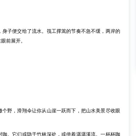
身子便交给了流水。筏工撑篙的节奏不急不缓，两岸的
在眼前展开。
个野，滑翔伞让你从山崖一跃而下，把山水美景尽收眼
咖。它们或隐于竹林深处，或傍着潺潺溪流。一杯杯咖