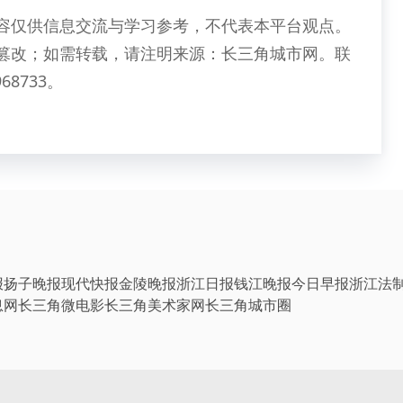
容仅供信息交流与学习参考，不代表本平台观点。
篡改；如需转载，请注明来源：长三角城市网。联
68733。
报
扬子晚报
现代快报
金陵晚报
浙江日报
钱江晚报
今日早报
浙江法
息网
长三角微电影
长三角美术家网
长三角城市圈