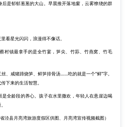
后是郁郁葱葱的大山。早晨推开落地窗，云雾缭绕的群
里看星光闪闪，浪漫得不像话。
村镇最拿手的是全竹宴，笋尖、竹荪、竹燕窝、竹毛
、咸猪蹄烧笋、鲜笋排骨汤……吃的就是一个“鲜”字。
代传下来的生活智慧。
是全龄段的养心。孩子在水里撒欢，年轻人在悬崖边喝
所。
省泾县月亮湾旅游度假区供图、月亮湾宣传视频截图）