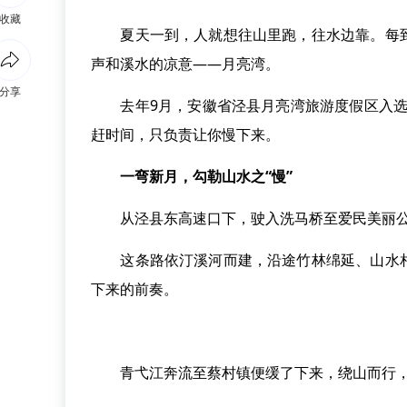
收藏
夏天一到，人就想往山里跑，往水边靠。每到
声和溪水的凉意——月亮湾。
分享
去年9月，安徽省泾县月亮湾旅游度假区入选“
赶时间，只负责让你慢下来。
一弯新月，勾勒山水之“慢”
从泾县东高速口下，驶入洗马桥至爱民美丽公
这条路依汀溪河而建，沿途竹林绵延、山水相
下来的前奏。
青弋江奔流至蔡村镇便缓了下来，绕山而行，