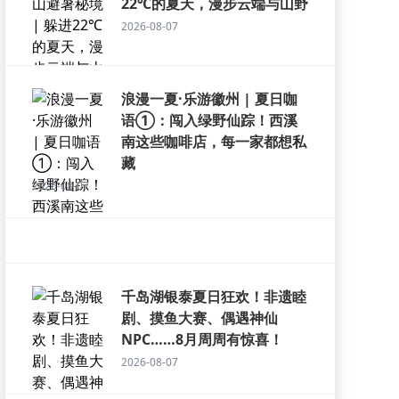
22℃的夏天，漫步云端与山野
2026-08-07
浪漫一夏·乐游徽州 | 夏日咖
语①：闯入绿野仙踪！西溪
南这些咖啡店，每一家都想私
藏
2026-08-07
千岛湖银泰夏日狂欢！非遗睦
剧、摸鱼大赛、偶遇神仙
NPC……8月周周有惊喜！
2026-08-07