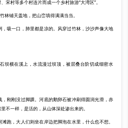
宋村等多个村连片而成一个乡村旅游“大湾区”。
竹林铺天盖地，把山峦填得满满当当。
，吸一口，肺里都是凉的。风穿过竹林，沙沙声像大地
坝横在溪上，水流漫过坝顶，被层叠台阶切成细密水
，刚刚没过脚踝。河底的鹅卵石被冲刷得圆润光滑，赤
房里不一样，是活的，从山体深处渗出来的。
滩跑，大人们则坐在岸边把脚泡在水里，什么也不想。