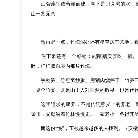
山奢崖宿依悬崖而建，脚下是月亮湾的水，身
山一览无余。
想再野一点，竹海深处还有星空房车营地，夜
住下来还有一个好处：能踏踏实实吃一顿。蔡
肚，样样取自境内那片竹海。
手剥笋、竹燕窝炒蛋、黑猪肉烧笋干、竹笋三丝
一桌全竹宴，既是山里人对自然的敬畏，也是代
这里追求的康养，不是传统意义上的养老，而
咖啡，父母沿着竹林慢慢走。一家老小，各得其
而这份“慢”，正被越来越多的人找到。（安徽