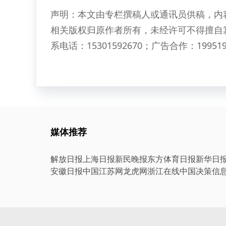
声明：本文由专栏撰稿人或通讯员供稿，内
相关版权归原作者所有，未经许可不得擅自
系电话：15301592670；广告合作：199519
媒体推荐
解放日报
上海日报
新民晚报
东方体育日报
新华日
安徽日报
中国江苏网
龙虎网
浙江在线
中国决策信