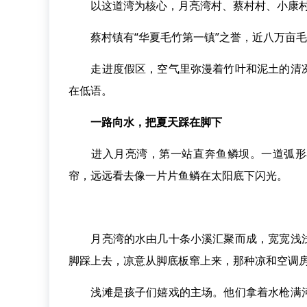
以这道湾为核心，月亮湾村、蔡村村、小康村、
蔡村镇有“华夏毛竹第一镇”之誉，近八万亩毛
走进度假区，空气里弥漫着竹叶和泥土的清冽
在低语。
一路向水，把夏天踩在脚下
进入月亮湾，第一站直奔鱼鳞坝。一道弧形石
帘，远远看去像一片片鱼鳞在太阳底下闪光。
月亮湾的水由几十条小溪汇聚而成，宽宽浅浅
脚踩上去，凉意从脚底板窜上来，那种凉和空调
浅滩是孩子们嬉戏的主场。他们拿着水枪满河