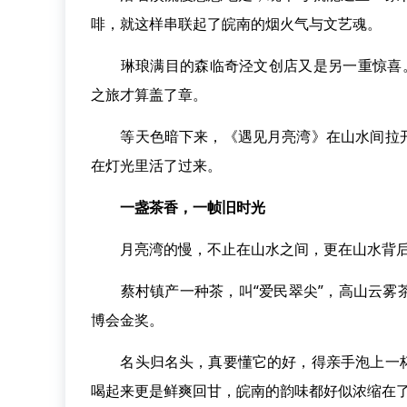
啡，就这样串联起了皖南的烟火气与文艺魂。
琳琅满目的森临奇泾文创店又是另一重惊喜。
之旅才算盖了章。
等天色暗下来，《遇见月亮湾》在山水间拉开
在灯光里活了过来。
一盏茶香，一帧旧时光
月亮湾的慢，不止在山水之间，更在山水背后
蔡村镇产一种茶，叫“爱民翠尖”，高山云雾茶
博会金奖。
名头归名头，真要懂它的好，得亲手泡上一杯
喝起来更是鲜爽回甘，皖南的韵味都好似浓缩在