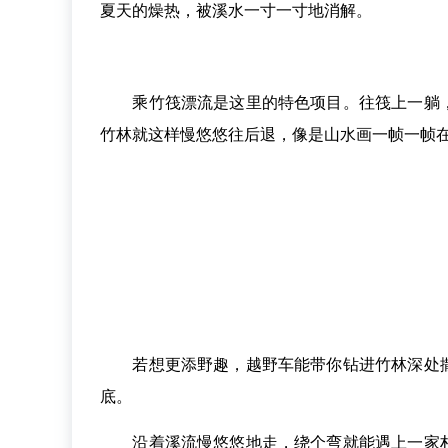
夏天的燥热，被溪水一寸一寸地消解。
乘竹筏漂流是这里的特色项目。往筏上一躺，
竹林就这样慢悠悠往后退，像是山水画一帧一帧
若想更添野趣，越野车能带你钻进竹林深处撒
底。
沿着溪流慢悠悠地走，绕个弯就能遇上一家村