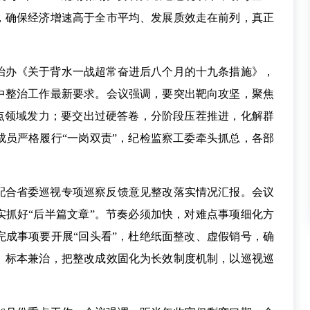
，确保经济增速高于全市平均、发展质效走在前列，真正
治办《关于背水一战超常奋进后八个月的十九条措施》，
中整治工作最新要求。会议强调，要突出靶向攻坚，聚焦
重点领域发力；要交出过硬答卷，分阶段压茬推进，化解群
成员严格履行“一岗双责”，纪检监察工委牵头抓总，各部
配合省委巡视专项巡察反馈意见整改落实情况汇报。会议
实抓好“后半篇文章”。节奏必须加快，对难点事项细化方
完成事项要开展“回头看”，杜绝纸面整改、虚假销号，确
、标本兼治，把整改成效固化为长效制度机制，以巡视巡