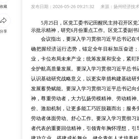
发布日期：2026-05-26 09:21:32
来源：
扬州经济技
收藏
5月25日，区党工委书记田醒民主持召开区
示批示精神，研究6月份重点工作。区党工委副书
分享
会议指出，要深入学习贯彻习近平总书记在
确把握经济运行态势，锚定全年目标加压奋进；
业，卡位布局未来产业；统筹发展和安全，紧盯
全护航高质量发展。要深入学习贯彻习近平总书
认识基础研究战略意义，以更实举措构建基础研
发展蓄势赋能。要深入学习贯彻习近平总书记向
神，尊重劳动者，大力弘扬劳模精神、劳动精神
价、激励机制，让更多能工巧匠脱颖而出；服务
劳动者体面劳动、舒心工作。要深入学习贯彻习
者代表的重要回信精神，引领青年胸怀理想，引
建功立业，搭建成长舞台，健全青年人才培养机