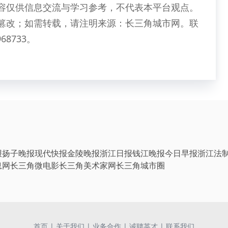
容仅供信息交流与学习参考，不代表本平台观点。
篡改；如需转载，请注明来源：长三角城市网。联
68733。
报
扬子晚报
现代快报
金陵晚报
浙江日报
钱江晚报
今日早报
浙江法
息网
长三角微电影
长三角美术家网
长三角城市圈
首页
|
关于我们
|
业务合作
|
诚聘英才
|
联系我们