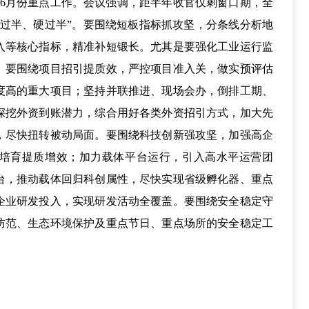
究6月份重点工作。会议强调，距半年收官仅剩窗口期，全
双过半、硬过半”。要围绕短板指标抓攻坚，分条线分析地
入等核心指标，精准补短锻长。尤其是要强化工业运行监
。要围绕项目招引提质效，严控项目准入关，做实预评估
度高的重大项目；坚持并联推进、现场会办，倒排工期、
深挖外资到账潜力，综合用好各类外资招引方式，加大先
，尽快扭转被动局面。要围绕科技创新强攻坚，加强高企
企培育提质增效；加力载体平台运行，引入高水平运营团
台，推动载体回归科创属性，尽快实现省级孵化器、重点
企业研发投入，实现研发活动全覆盖。要围绕安全稳定守
防范、生态环境保护及重点节日、重点场所的安全稳定工