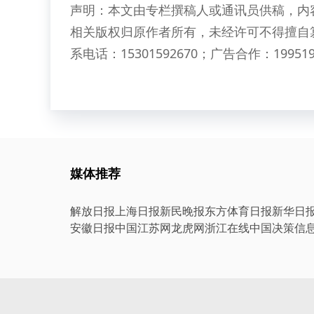
声明：本文由专栏撰稿人或通讯员供稿，内
相关版权归原作者所有，未经许可不得擅自
系电话：15301592670；广告合作：199519
媒体推荐
解放日报
上海日报
新民晚报
东方体育日报
新华日
安徽日报
中国江苏网
龙虎网
浙江在线
中国决策信