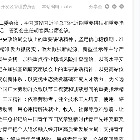
术开发区管理委员会
本站编辑：citer
分享至
党工委会议，学习贯彻习近平总书记近期重要讲话和重要指
记、管委会主任胡春风出席会议。
中央政治局会议上的重要讲话精神，坚定信心稳预期，准
精准发力抓落实，做大做强新能源、新型显示等主导产
民生关切，加强重点行业领域风险排查整治，以高水平安
记在加强基础研究座谈会上的重要讲话精神，以更高站位
究创新体系，以更优生态激发基础研究人才活力，为长远
全国广大劳动群众致以节日祝贺和诚挚慰问的重要指示精
、工匠精神；依靠劳动者，健全技术工人培养、使用、评
劳动者，用心用情解决就业、收入、社保等急难愁盼，让
近平总书记给中国青年五四奖章暨新时代青年先锋奖获奖
导青年把个人追求融入经开区高质量发展大局；支持青年
制；解决青年急难愁盼，用好青年之家、众创空间等阵