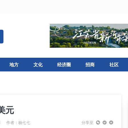
地方
文化
经济圈
招商
社区
亿美元
网
作者：杨七七
分享至