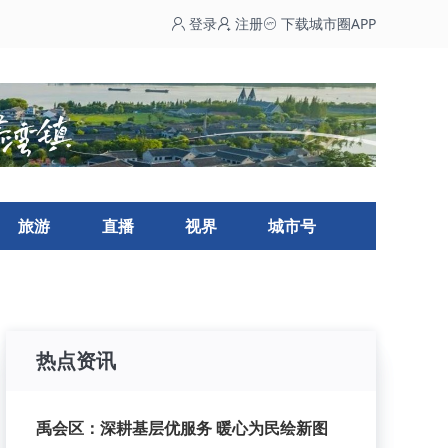
登录
注册
下载城市圈APP
旅游
直播
视界
城市号
热点资讯
禹会区：深耕基层优服务 暖心为民绘新图