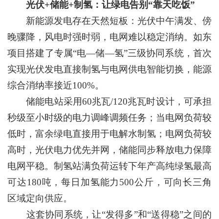
光伏+储能+制氢：让绿电告别“靠天吃饭”
新能源发电存在天然短板：光伏中午满发、傍
晚骤降，风电时强时弱，电网难以稳定消纳。如东
项目搭建了专属“电—储—氢”三级协同系统，首次
实现光伏发电直接制氢与电网供电智能切换，能源
综合消纳率接近100%。
储能电站采用60兆瓦/120兆瓦时设计，可承担
秒级至小时级的电力调峰调频任务；当电网负荷较
低时，富余绿电直接用于电解水制氢；电网负荷较
高时，光伏电力优先并网，储能同步释放电力保障
电网平稳。制氢站满负荷运转下年产高纯绿氢最高
可达180吨，每日加氢能力500公斤，可向长三角
区域定向供应。
这套协同系统，让“发得多”和“送得稳”之间的