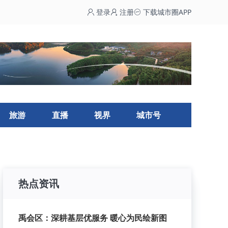
登录
注册
下载城市圈APP
旅游
直播
视界
城市号
热点资讯
禹会区：深耕基层优服务 暖心为民绘新图