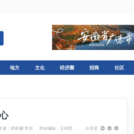
地方
文化
经济圈
招商
社区
民心
作者：郑莉娜 李光
本站编辑：王焯思
分享至