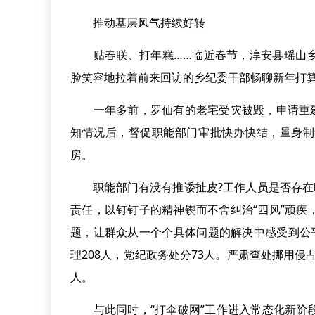
推动基层风气持续好转
贴春联、打年糕……临近春节，淳安县瑶山乡
脸笑容地拉着前来回访的乡纪委干部畅聊新年打
一年多前，罗仙有的老宅受灾被毁，申请重建审
知情况后，督促职能部门审批快办快结，量身制
房。
职能部门有没有推诿扯皮?工作人员是否存在吃
责任，以钉钉子的精神锲而不舍纠治“四风”顽
题，让群众从一个个具体问题的解决中感受到公
理208人，党纪政务处分73人。严肃查处挪用侵
人。
与此同时，“打伞破网”工作进入常态化新阶段