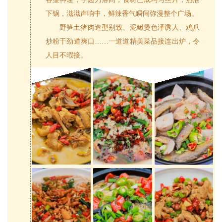
下锅，滋滋声响中，鲜辣香气瞬间弥漫整个广场。
野笋土猪肉造型别致、泥鳅煲色泽诱人、鸡爪
炒粉干劲道爽口……一道道精美菜品接连出炉，令
人目不暇接。