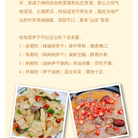
伏，形成了独特的自然景观和生态资源。群山之间气
候湿润、土壤肥沃，特别适宜竹笋生长，因此当地产
出的竹笋质地细腻、清甜可口，素有“山珍”美誉。
你知道笋干可以怎么吃？在东案，
1：炒着吃（辣椒炒笋干）辣中带鲜，脆香爽口;
2：炖着吃（鲜肉炖笋干）咸鲜交融，醇香扑鼻;
3：焖着吃（油焖笋干烧肉）浓油赤酱，百吃不腻;
4：拌面吃（笋干须拼）层次丰富，嚼劲十足。