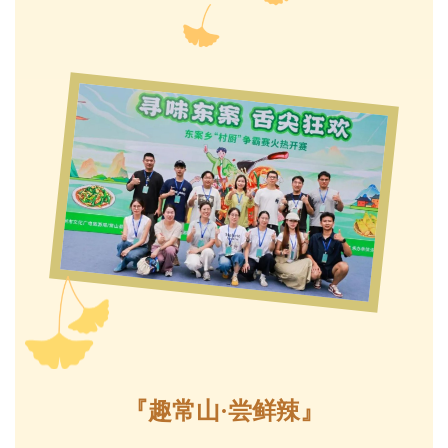
『趣常山·尝鲜辣
』