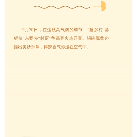
9月20日，在这秋高气爽的季节，“趣乡村·尝
鲜辣”东案乡“村厨”争霸赛火热开赛。锅碗瓢盆碰
撞出美妙乐章，鲜辣香气弥漫在空气中。