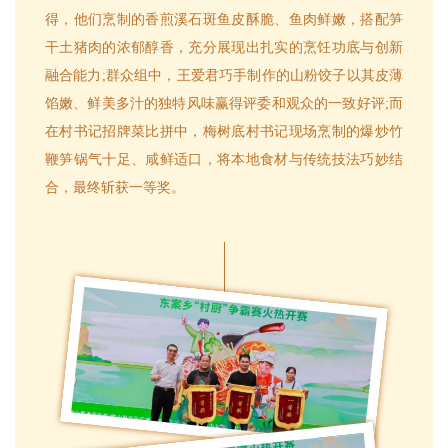
得，他们烹制的香煎溪石斑鱼皮酥脆、鱼肉鲜嫩，搭配笋
干土猪肉的浓郁醇香，充分展现出扎实的烹饪功底与创新
融合能力;群众组中，王爱君巧手制作的山粉饺子以其皮薄
馅嫩、鲜美多汁的独特风味赢得评委和观众的一致好评;而
在村书记招牌菜比拼中，梅树底村书记现场烹制的爆炒竹
鞭笋锅气十足、咸鲜适口，将本地食材与传统技法巧妙结
合，最终斩获一等奖。