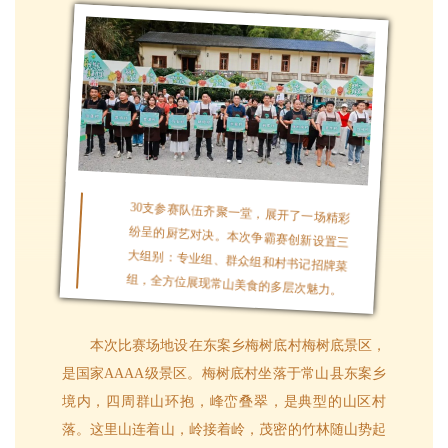
30支参赛队伍齐聚一堂，展开了一场精彩
纷呈的厨艺对决。本次争霸赛创新设置三
大组别：专业组、群众组和村书记招牌菜
组，全方位展现常山美食的多层次魅力。
本次比赛场地设在东案乡梅树底村梅树底景区，
是国家AAAA级景区。梅树底村坐落于常山县东案乡
境内，四周群山环抱，峰峦叠翠，是典型的山区村
落。这里山连着山，岭接着岭，茂密的竹林随山势起