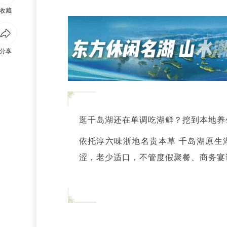
收藏
分享
逛千岛湖还在单调吃湖鲜？挖到本地养
依托淳六味浙地名贵本草 千岛湖原生
涩，老少适口，不管度假聚餐、商务宴