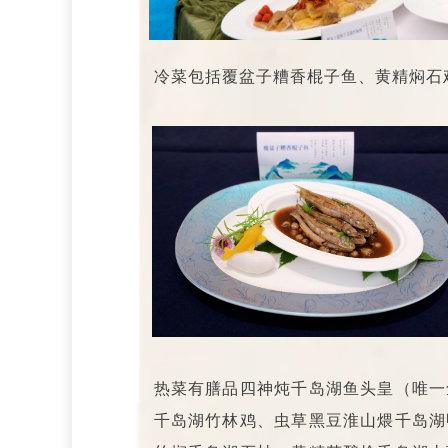
冷菜包括覆盆子糟香棍子鱼、黄精焖石
热菜有膳品四神炖千岛湖鱼头皇（唯一
千岛湖竹林鸡、虫草黑豆淮山煨千岛湖