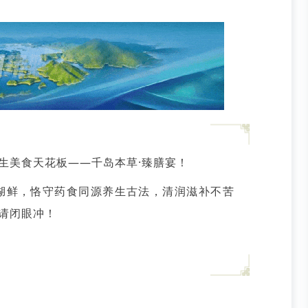
生美食天花板——千岛本草·臻膳宴！
湖鲜，恪守药食同源养生古法，清润滋补不苦
请闭眼冲！