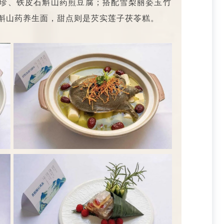
珍、铁皮石斛山药煎豆腐；搭配雪梨丽姿玉竹
斛山药养生面，甜点则是芡实莲子茯苓糕。