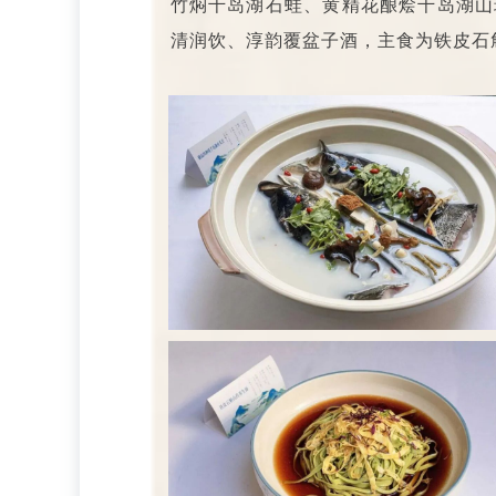
竹焖千岛湖石蛙、黄精花酿烩千岛湖山
清润饮、淳韵覆盆子酒，主食为铁皮石