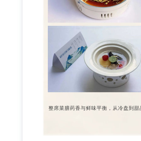
整席菜膳药香与鲜味平衡，从冷盘到甜