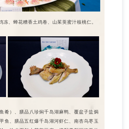
鸡冻、蝉花糟香土鸡卷、山茱萸蜜汁核桃仁。
鱼肴）、膳品八珍焖千岛湖麻鸭、覆盆子盐焗
甲鱼、膳品五红爆千岛湖河虾仁、南杏乌枣玉