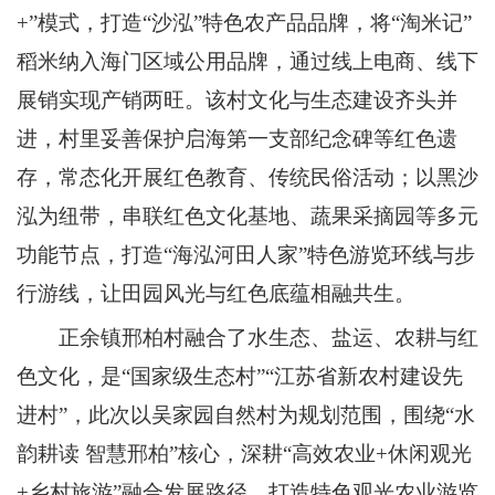
+”模式，打造“沙泓”特色农产品品牌，将“淘米记”
稻米纳入海门区域公用品牌，通过线上电商、线下
展销实现产销两旺。该村文化与生态建设齐头并
进，村里妥善保护启海第一支部纪念碑等红色遗
存，常态化开展红色教育、传统民俗活动；以黑沙
泓为纽带，串联红色文化基地、蔬果采摘园等多元
功能节点，打造“海泓河田人家”特色游览环线与步
行游线，让田园风光与红色底蕴相融共生。
正余镇邢柏村融合了水生态、盐运、农耕与红
色文化，是“国家级生态村”“江苏省新农村建设先
进村”，此次以吴家园自然村为规划范围，围绕“水
韵耕读 智慧邢柏”核心，深耕“高效农业+休闲观光
+乡村旅游”融合发展路径，打造特色观光农业游览