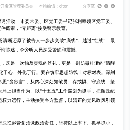
术开发区管理委员会
本站编辑：citer
分享至
政教育月活动，市委常委、区党工委书记张利率领区党工委、
件庭审，“零距离”接受警示教育。
清晰还原了被告人一步步突破“底线”、越过“红线”，最
忏悔陈述，令旁听人员深受警醒和震撼。
灵，既是一次触及灵魂的洗礼，更是一剂防微杜渐的“清醒
内化于心、外化于行。要在筑牢思想防线上对标对表。深刻
多思“贪欲害”，从内心深处知敬畏、存戒惧、守底线，坚
心大局上担当作为。以“十五五”工作谋划为抓手，把廉政纪
范权力运行，主动接受各方监督，以清正的党风政风引领
坚决扛起管党治党政治责任，坚持以上率下、抓早抓小，