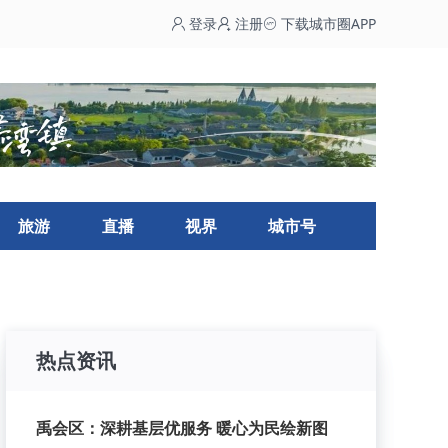
登录
注册
下载城市圈APP
旅游
直播
视界
城市号
热点资讯
禹会区：深耕基层优服务 暖心为民绘新图