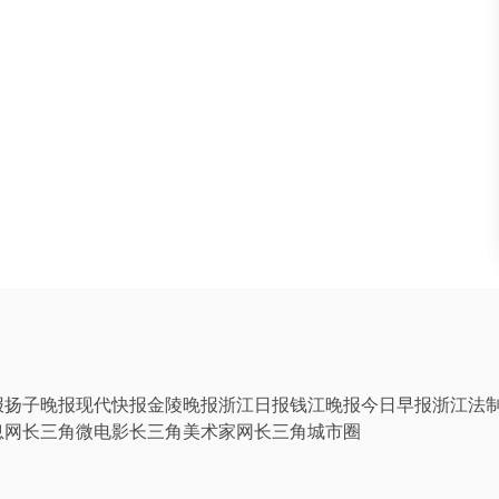
报
扬子晚报
现代快报
金陵晚报
浙江日报
钱江晚报
今日早报
浙江法
息网
长三角微电影
长三角美术家网
长三角城市圈