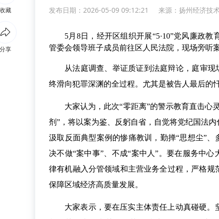
发布日期：2026-05-09 09:12:21
来源：
扬州经济技
收藏
5月8日，经开区组织开展“5·10”党风廉
管委会领导班子成员前往区人民法院，现场旁听案
分享
从法庭调查、举证质证到法庭辩论，庭审现场
终滑向犯罪深渊的全过程。尤其是被告人最后的
大家认为，此次“零距离”的警示教育直击心
剂”，将以案为鉴、反躬自省，自觉将党纪国法
汲取反面典型案例的惨痛教训，勤掸“思想尘”、
决不做“案中事”、不成“案中人”。要在服务中
律有机融入分管领域和主营业务全过程，严格规
保障区域经济高质量发展。
大家表示，要在压实主体责任上动真碰硬。