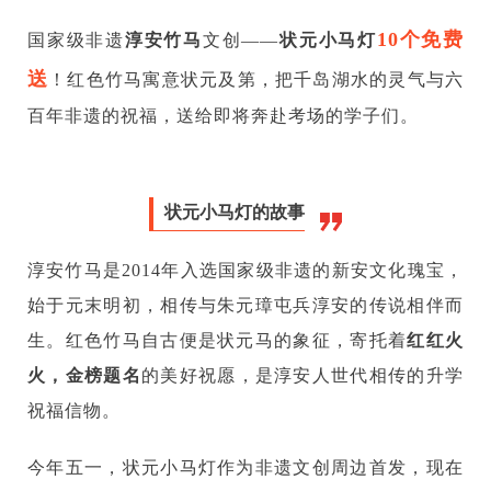
10个免费
国家级非遗
淳安竹马
文创——
状元小马灯
送
！红色竹马寓意状元及第，把千岛湖水的灵气与六
百年非遗的祝福，送给即将奔赴考场的学子们。
状元小马灯的故事
淳安竹马是2014年入选国家级非遗的新安文化瑰宝，
始于元末明初，相传与朱元璋屯兵淳安的传说相伴而
生。红色竹马自古便是状元马的象征，寄托着
红红火
火，金榜题名
的美好祝愿，是淳安人世代相传的升学
祝福信物。
今年五一，状元小马灯作为非遗文创周边首发，现在