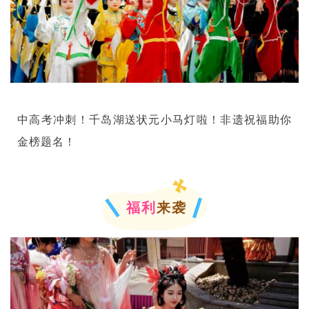
中高考冲刺！千岛湖送状元小马灯啦！非遗祝福助你
金榜题名！
福利
来袭