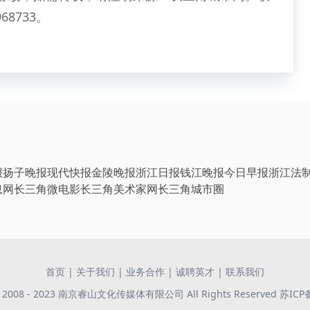
68733。
报
扬子晚报
现代快报
金陵晚报
浙江日报
钱江晚报
今日早报
浙江法
息网
长三角微电影
长三角美术家网
长三角城市圈
首页
|
关于我们
|
业务合作
|
诚聘英才
|
联系我们
 © 2008 - 2023 南京睿山文化传媒体有限公司 All Rights Reserved
苏ICP