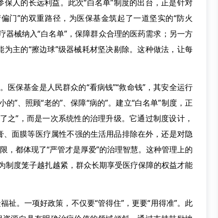
参保人的长远利益。此次“白名单”制度的出台，正是针对
堵偏门”的双重路径，为医保基金筑起了一道坚实的“防火
疗器械纳入“白名单”，保障群众合理的医药需求；另一方
能为主的“擦边球”级器械耗材坚决剔除。这种做法，让每
”。医保基金是人民群众的“看病钱”“救命钱”，其安全运行
的”、照顾“老的”、保障“病的”。建立“白名单”制度，正
禁了之”，而是一次系统性的治理升级。它通过制度设计，
膏、面膜等医疗属性不强的生活用品排除在外，还是对隐
设限，都体现了“严管才是厚爱”的治理智慧。这种管理上的
。因为制度笼子越扎越紧，群众长期享受医疗保障的权益才能
福祉。一项好政策，不仅要“管得住”，更要“用得准”。此