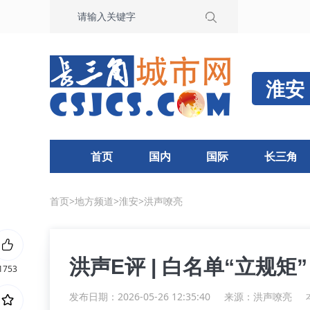
淮安
首页
国内
国际
长三角
首页
>
地方频道
>
淮安
>
洪声嘹亮
洪声E评 | 白名单“立规
1753
发布日期：2026-05-26 12:35:40
来源：
洪声嘹亮