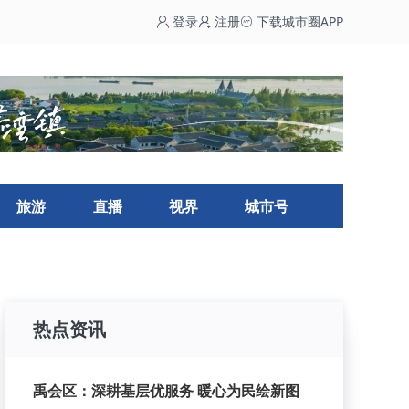
登录
注册
下载城市圈APP
旅游
直播
视界
城市号
热点资讯
禹会区：深耕基层优服务 暖心为民绘新图