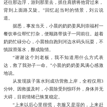
还往那边浮，游到那里去，抓住肩膀将他背过来，
背到上面路又陡。”回忆起当时的情景，刘云说
道。
据悉，事发当天，小晨的奶奶姜凤到崇福村一
餐饮单位帮忙打杂，便顺路带孩子一同前往。趁着
奶奶忙碌分心，小晨独自跑到河边水码头玩耍，不
慎踩滑落水，酿成险情。
“谢谢这个刘老板，我不知道用什么方式表
达，救了我孙子一命。”小晨的奶奶姜凤满心感激
地说。
从发现孩子落水到成功营救上岸，全程仅用3
分钟。因救援及时，小晨除受到惊吓外，身体并无
大碍，目前情绪已恢复稳定。
“上来以后心里很慌，衣服又是湿的，上来赶