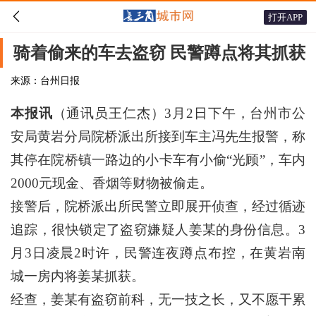

打开APP
骑着偷来的车去盗窃 民警蹲点将其抓获
来源：台州日报
本报讯
（通讯员王仁杰）3月2日下午，台州市公
安局黄岩分局院桥派出所接到车主冯先生报警，称
其停在院桥镇一路边的小卡车有小偷“光顾”，车内
2000元现金、香烟等财物被偷走。
接警后，院桥派出所民警立即展开侦查，经过循迹
追踪，很快锁定了盗窃嫌疑人姜某的身份信息。3
月3日凌晨2时许，民警连夜蹲点布控，在黄岩南
城一房内将姜某抓获。
经查，姜某有盗窃前科，无一技之长，又不愿干累