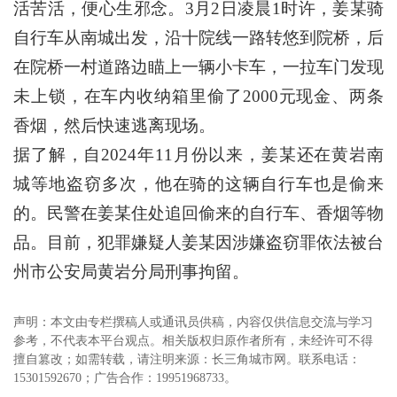
活苦活，便心生邪念。3月2日凌晨1时许，姜某骑
自行车从南城出发，沿十院线一路转悠到院桥，后
在院桥一村道路边瞄上一辆小卡车，一拉车门发现
未上锁，在车内收纳箱里偷了2000元现金、两条
香烟，然后快速逃离现场。
据了解，自2024年11月份以来，姜某还在黄岩南
城等地盗窃多次，他在骑的这辆自行车也是偷来
的。民警在姜某住处追回偷来的自行车、香烟等物
品。目前，犯罪嫌疑人姜某因涉嫌盗窃罪依法被台
州市公安局黄岩分局刑事拘留。
声明：本文由专栏撰稿人或通讯员供稿，内容仅供信息交流与学习
参考，不代表本平台观点。相关版权归原作者所有，未经许可不得
擅自篡改；如需转载，请注明来源：长三角城市网。联系电话：
15301592670；广告合作：19951968733。