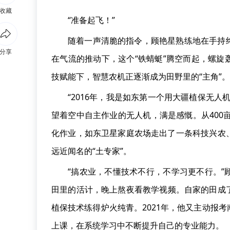
收藏
“准备起飞！”
随着一声清脆的指令，顾艳星熟练地在手持
分享
在气流的推动下，这个“铁蜻蜓”腾空而起，螺
技赋能下，智慧农机正逐渐成为田野里的“主角”。
“2016年，我是如东第一个用大疆植保无
望着空中自主作业的无人机，满是感慨。从400
化作业，如东卫星家庭农场走出了一条科技兴农
远近闻名的“土专家”。
“搞农业，不懂技术不行，不学习更不行。
田里的活计，晚上熬夜看教学视频。自家的田成
植保技术练得炉火纯青。2021年，他又主动报
上课，在系统学习中不断提升自己的专业能力。