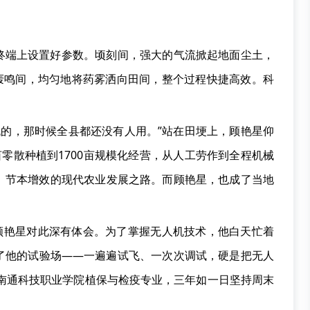
终端上设置好参数。顷刻间，强大的气流掀起地面尘土，
旋轰鸣间，均匀地将药雾洒向田间，整个过程快捷高效。科
人机的，那时候全县都还没有人用。”站在田埂上，顾艳星仰
亩零散种植到1700亩规模化经营，从人工劳作到全程机械
、节本增效的现代农业发展之路。而顾艳星，也成了当地
”顾艳星对此深有体会。为了掌握无人机技术，他白天忙着
了他的试验场——一遍遍试飞、一次次调试，硬是把无人
考南通科技职业学院植保与检疫专业，三年如一日坚持周末