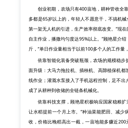
创业初期，农场只有400亩地，耕种管收全
多都是65岁以上的，年轻人不愿意干，不搞机械
第一架无人机的引进，生产效率彻底改变。“现
自主作业，播撒均匀度达95%以上。”顾艳星介绍，
斤，“单日作业量相当于以前100多个人的工作量
依靠智能化装备突破瓶颈，农场的规模稳步
面升级：大马力拖拉机、插秧机、高隙植保机都
线作业；灌溉水泵接入了手机远程控制，足不出
成了从耕种到收储的全链条机械化。
依靠科技支撑，顾艳星积极响应国家稳粮扩油
让水稻提前一个月上市。“种油菜能肥田、减少
收，价格比晚稻高出一截，一亩地能多赚近20