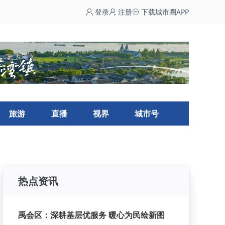
登录
注册
下载城市圈APP
旅游
直播
视界
城市号
热点资讯
禹会区：深耕基层优服务 暖心为民绘新图